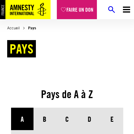
Aller
FAIRE UN DON
au
contenu
Accueil
Pays
PAYS
Pays de A à Z
A
B
C
D
E