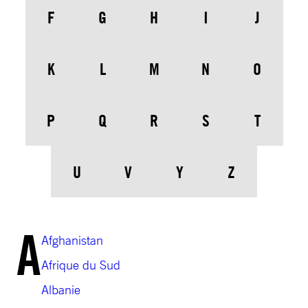
F
G
H
I
J
K
L
M
N
O
P
Q
R
S
T
U
V
Y
Z
A
Afghanistan
Afrique du Sud
Albanie