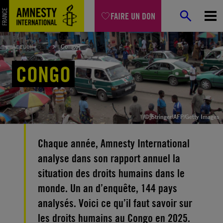
Aller
FAIRE UN DON
au
contenu
Accueil
Congo
CONGO
/© Stringer/AFP/Getty Images
Chaque année, Amnesty International
analyse dans son rapport annuel la
situation des droits humains dans le
monde. Un an d’enquête, 144 pays
analysés. Voici ce qu’il faut savoir sur
les droits humains au Congo en 2025.