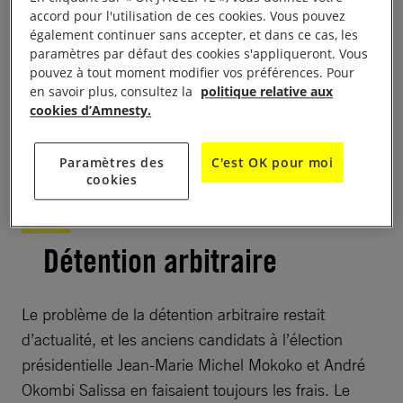
des organisations de la société civile et des partis
accord pour l'utilisation de ces cookies. Vous pouvez
également continuer sans accepter, et dans ce cas, les
d’opposition, et dénoncé le manque de
paramètres par défaut des cookies s'appliqueront. Vous
représentation de ces entités dans les médias
pouvez à tout moment modifier vos préférences. Pour
publics. À la fin de l’année, les autorités n’avaient
en savoir plus, consultez la
politique relative aux
cookies d’Amnesty.
toujours pas donné suite aux demandes de la
société civile en faveur d’une loi pour la protection
des défenseur·e·s des droits humains.
Paramètres des
C'est OK pour moi
cookies
Détention arbitraire
Le problème de la détention arbitraire restait
d’actualité, et les anciens candidats à l’élection
présidentielle Jean-Marie Michel Mokoko et André
Okombi Salissa en faisaient toujours les frais. Le