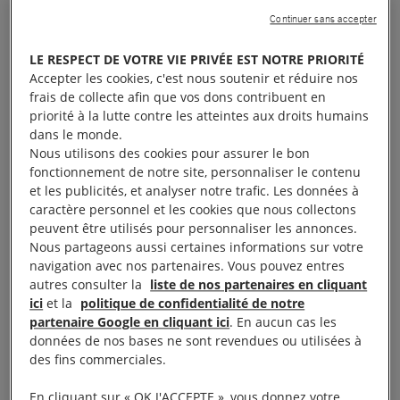
Continuer sans accepter
Liberté d’expression,
LE RESPECT DE VOTRE VIE PRIVÉE EST NOTRE PRIORITÉ
Accepter les cookies, c'est nous soutenir et réduire nos
d’association et de
frais de collecte afin que vos dons contribuent en
priorité à la lutte contre les atteintes aux droits humains
réunion
dans le monde.
Nous utilisons des cookies pour assurer le bon
fonctionnement de notre site, personnaliser le contenu
Le 11 mai, Lassy Mbouity, dirigeant du parti
et les publicités, et analyser notre trafic. Les données à
caractère personnel et les cookies que nous collectons
politique d’opposition Les Socialistes congolais et
peuvent être utilisés pour personnaliser les annonces.
candidat à l’élection présidentielle de 2026, a été
Nous partageons aussi certaines informations sur votre
enlevé à Brazzaville par des hommes armés et
navigation avec nos partenaires. Vous pouvez entres
autres consulter la
liste de nos partenaires en cliquant
encagoulés. Il a été retrouvé le 20 mai, dans un état
ici
et la
politique de confidentialité de notre
critique. En juin, la Fédération internationale pour
partenaire Google en cliquant ici
. En aucun cas les
les droits humains et l’Observatoire congolais des
données de nos bases ne sont revendues ou utilisées à
des fins commerciales.
droits de l’homme ont condamné les interdictions
répétées de manifestations publiques prévues par
En cliquant sur « OK J'ACCEPTE », vous donnez votre