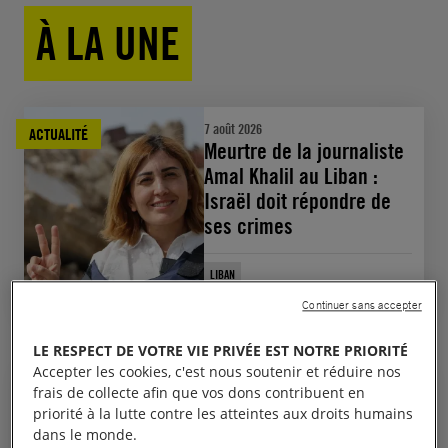
À LA UNE
7 août 2026
ACTUALITÉ
Meurtre de la journaliste
Amal Khalil au Liban :
Israël doit répondre de
ses crimes
LIBAN
RESPECT DU DROIT INTERNATIONAL HUMANITAIRE
Continuer sans accepter
Voir toutes les actualités
LE RESPECT DE VOTRE VIE PRIVÉE EST NOTRE PRIORITÉ
Accepter les cookies, c'est nous soutenir et réduire nos
18 juin 2026
REPÈRE
frais de collecte afin que vos dons contribuent en
Que va changer le
priorité à la lutte contre les atteintes aux droits humains
nouveau pacte européen
dans le monde.