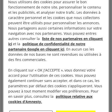
Nous utilisons des cookies pour assurer le bon
sur la migration et l'asile
fonctionnement de notre site, personnaliser le contenu
?
et les publicités, et analyser notre trafic. Les données à
caractère personnel et les cookies que nous collectons
peuvent être utilisés pour personnaliser les annonces.
DÉCRYPTAGE
RÉFUGIÉS ET MIGRANTS
Nous partageons aussi certaines informations sur votre
navigation avec nos partenaires. Vous pouvez entres
Voir tous les repères
autres consulter la
liste de nos partenaires en cliquant
ici
et la
politique de confidentialité de notre
partenaire Google en cliquant ici
. En aucun cas les
30 octobre 2025
DOSSIER
République
données de nos bases ne sont revendues ou utilisées à
des fins commerciales.
démocratique du Congo :
un conflit oublié ?
En cliquant sur « OK J'ACCEPTE », vous donnez votre
accord pour l'utilisation de ces cookies. Vous pouvez
RÉPUBLIQUE DÉMOCRATIQUE DU CONGO
également continuer sans accepter, et dans ce cas, les
paramètres par défaut des cookies s'appliqueront. Vous
JUSTICE DE GENRE
pouvez à tout moment modifier vos préférences. Pour
RESPECT DU DROIT INTERNATIONAL HUMANITAIRE
en savoir plus, consultez la
politique relative aux
cookies d’Amnesty.
Voir tous les dossiers