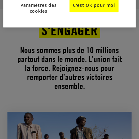
Paramètres des
C'est OK pour moi
cookies
S'ENGAGER
Nous sommes plus de 10 millions
partout dans le monde. L’union fait
la force. Rejoignez-nous pour
remporter d’autres victoires
ensemble.