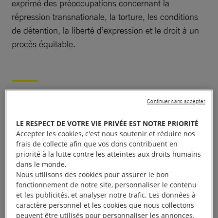
exprimé des préoccupations concernant la
répression transnationale, la torture, les conditions
de détention, la liberté d’expression et le droit à un
procès équitable.
Liberté d’expression
Continuer sans accepter
Journalistes et militant·e·s
LE RESPECT DE VOTRE VIE PRIVÉE EST NOTRE PRIORITÉ
Accepter les cookies, c'est nous soutenir et réduire nos
frais de collecte afin que vos dons contribuent en
De longues peines d’emprisonnement ont continué
priorité à la lutte contre les atteintes aux droits humains
dans le monde.
d’être utilisées pour réprimer les voix dissidentes. Le
Nous utilisons des cookies pour assurer le bon
journaliste de premier plan Đoàn Bảo Châu était en
fonctionnement de notre site, personnaliser le contenu
butte à un harcèlement persistant en raison de ses
et les publicités, et analyser notre trafic. Les données à
caractère personnel et les cookies que nous collectons
articles et de ses critiques à l’égard du
peuvent être utilisés pour personnaliser les annonces.