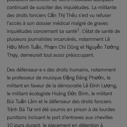
continuait de susciter des inquiétudes. La militante
des droits fonciers Cấn Thị Thêu s’est vu refuser
l’accès à son dossier médical malgré de graves
1
inquiétudes concernant sa santé
. L’état de santé de
plusieurs journalistes incarcérés, notamment Lê
Hữu Minh Tuấn, Phạm Chí Dũng et Nguyễn Tường
Thụy, demeurait tout aussi préoccupant.
Des défenseur·e·s des droits humains, notamment
le professeur de musique Đặng Đăng Phước, le
militant en faveur de la démocratie Lê Đình Lượng,
le militant écologiste Hoàng Đức Bình, le militant
Bùi Tuấn Lâm et le défenseur des droits fonciers
Trịnh Bá Tư ont été soumis en prison à de lourdes
punitions incluant le port d’entraves aux chevilles
10 jours durant, le placement en détention à