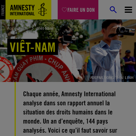
Aller
FAIRE UN DON
au
contenu
Accueil
Viêt-Nam
VIÊT-NAM
/©EPA/LUONG THAI LINH
Chaque année, Amnesty International
analyse dans son rapport annuel la
situation des droits humains dans le
monde. Un an d’enquête, 144 pays
analysés. Voici ce qu’il faut savoir sur