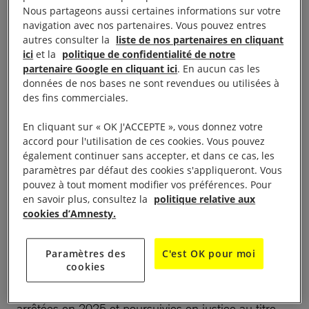
gouvernement. En août, la police l’a inculpé au titre
Nous partageons aussi certaines informations sur votre
de l’article 117 du Code pénal pour « propagande
navigation avec nos partenaires. Vous pouvez entres
autres consulter la
liste de nos partenaires en cliquant
contre l’État ». Les charges retenues contre lui
ici
et la
politique de confidentialité de notre
étaient liées à six vidéos et interviews accordées à
partenaire Google en cliquant ici
. En aucun cas les
des médias internationaux portant sur des
données de nos bases ne sont revendues ou utilisées à
des fins commerciales.
problèmes sociaux et des violations des droits
humains au Viêt-Nam. Il encourait 20 ans
En cliquant sur « OK J'ACCEPTE », vous donnez votre
d’emprisonnement.
accord pour l'utilisation de ces cookies. Vous pouvez
également continuer sans accepter, et dans ce cas, les
paramètres par défaut des cookies s'appliqueront. Vous
En août, une journaliste du service vietnamien de la
pouvez à tout moment modifier vos préférences. Pour
BBC a été interrogée et s’est vu interdire de sortir du
en savoir plus, consultez la
politique relative aux
pays après être allée demander le renouvellement
cookies d’Amnesty.
de son passeport.
Paramètres des
C'est OK pour moi
cookies
Au moins 43 personnes (des militant·e·s, des
journalistes et de simples citoyen·ne·s) ont été
arrêtées en 2025 et poursuivies en justice au titre