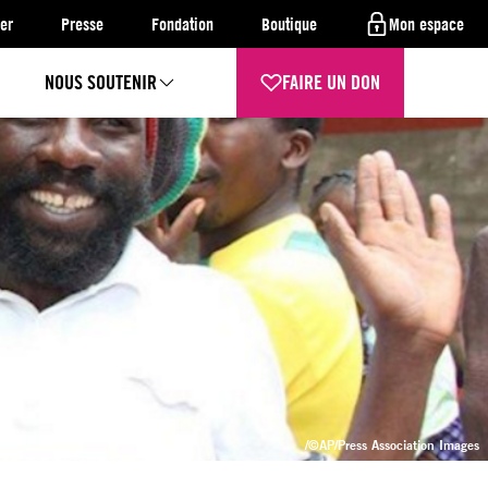
er
Presse
Fondation
Boutique
Mon espace
NOUS SOUTENIR
FAIRE UN DON
/©AP/Press Association Images