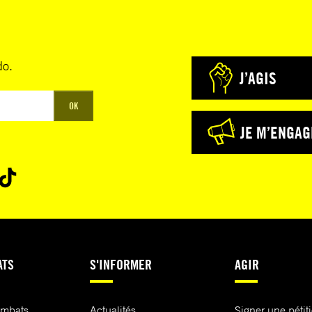
do.
J’AGIS
OK
JE M’ENGAG
ATS
S'INFORMER
AGIR
ombats
Actualités
Signer une pétit