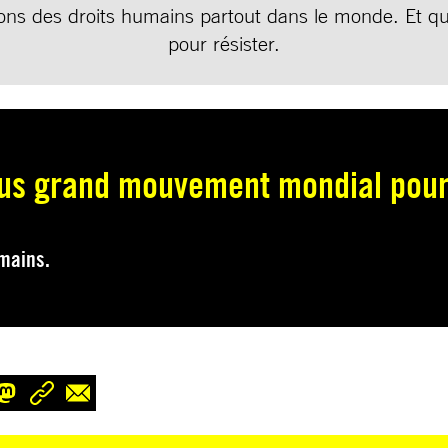
tions des droits humains partout dans le monde. Et q
pour résister.
us grand mouvement mondial pou
umains.