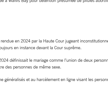
tée à Walvis Bay pour détention présumée de pilules abortiv
ndue en 2024 par la Haute Cour jugeant inconstitutionnelle 
toujours en instance devant la Cour suprême.
2024 définissait le mariage comme l’union de deux personn
tre des personnes de même sexe.
ne généralisés et au harcèlement en ligne visant les perso