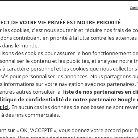
 Amnesty International analyse dans son rapport annu
Conti
es droits humains dans le monde. Un an d’enquête, 144
 Voici ce qu’il faut savoir sur les droits humains en
PECT DE VOTRE VIE PRIVÉE EST NOTRE PRIORITÉ
 les cookies, c'est nous soutenir et réduire nos frais de co
ovine en 2025.
dons contribuent en priorité à la lutte contre les atteintes
 dans le monde.
les militant·e·s de la société civile et les journalistes in
ilisons des cookies pour assurer le bon fonctionnement d
entifiaient pas comme appartenant à l’un des trois peuples 
rsonnaliser le contenu et les publicités, et analyser notre tr
té des lois reconnaissant le féminicide et renforçant les 
 à caractère personnel et les cookies que nous collecton
même partout dans le pays. Certaines personnes ont continué
lisés pour personnaliser les annonces. Nous partageons au
s informations sur votre navigation avec nos partenaires.
ntres autres consulter la
liste de nos partenaires en cl
litique de confidentialité de notre partenaire Google
 ici
. En aucun cas les données de nos bases ne sont rev
s à des fins commerciales.
ant sur « OK J'ACCEPTE », vous donnez votre accord pour l'u
cookies. Vous pouvez également continuer sans accepter, 