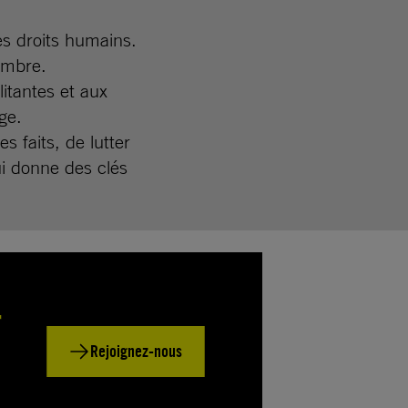
es droits humains.
ombre.
itantes et aux
ge.
s faits, de lutter
ui donne des clés
r
Rejoignez-nous