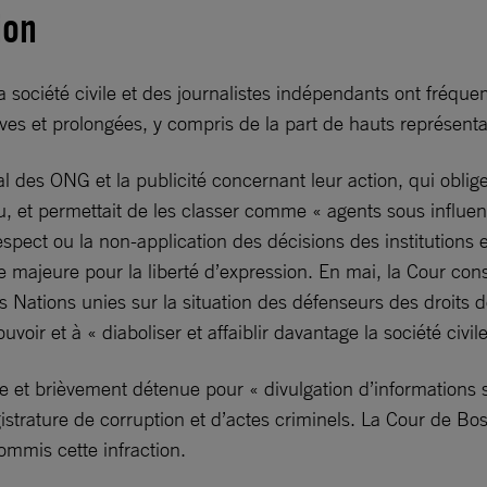
ion
a société civile et des journalistes indépendants ont fréqu
ives et prolongées, y compris de la part de hauts représen
 des ONG et la publicité concernant leur action, qui obligea
ccru, et permettait de les classer comme « agents sous infl
respect ou la non-application des décisions des institution
ce majeure pour la liberté d’expression. En mai, la Cour co
es Nations unies sur la situation des défenseurs des droits 
voir et à « diaboliser et affaiblir davantage la société civile
ée et brièvement détenue pour « divulgation d’informations s
trature de corruption et d’actes criminels. La Cour de Bo
mmis cette infraction.