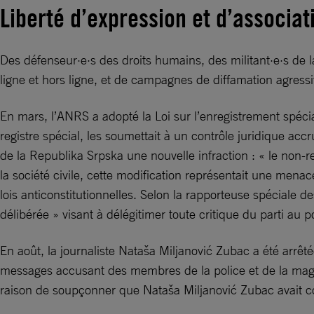
Liberté d’expression et d’associat
Des défenseur·e·s des droits humains, des militant·e·s de l
ligne et hors ligne, et de campagnes de diffamation agress
En mars, l’ANRS a adopté la Loi sur l’enregistrement spécial
registre spécial, les soumettait à un contrôle juridique a
de la Republika Srpska une nouvelle infraction : « le non-
la société civile, cette modification représentait une mena
lois anticonstitutionnelles. Selon la rapporteuse spéciale d
délibérée » visant à délégitimer toute critique du parti au pou
En août, la journaliste Nataša Miljanović Zubac a été arrêt
messages accusant des membres de la police et de la magis
raison de soupçonner que Nataša Miljanović Zubac avait co