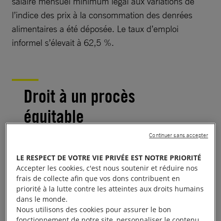
salaire mensuel minimum légal aux variations de
l’indice des prix à la consommation des denrées
alimentaires a été déposée. Le taux d’emploi
informel s’élevait à 62,5 %.
Droit à un procès
équitable
Continuer sans accepter
Une enquête journalistique a révélé l’existence d’un
LE RESPECT DE VOTRE VIE PRIVÉE EST NOTRE PRIORITÉ
réseau d’influence impliquant des membres
Accepter les cookies, c'est nous soutenir et réduire nos
présumés du crime organisé et des membres du
frais de collecte afin que vos dons contribuent en
Parlement et de la magistrature, ce qui avait des
priorité à la lutte contre les atteintes aux droits humains
dans le monde.
conséquences sur l’indépendance de la justice.
Nous utilisons des cookies pour assurer le bon
fonctionnement de notre site, personnaliser le contenu