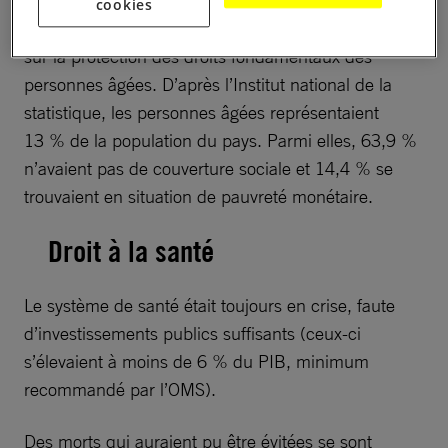
cookies
Le Paraguay a ratifié la Convention interaméricaine
sur la protection des droits fondamentaux des
personnes âgées. D’après l’Institut national de la
statistique, les personnes âgées représentaient
13 % de la population du pays. Parmi elles, 63,9 %
n’avaient pas de couverture sociale et 14,4 % se
trouvaient en situation de pauvreté monétaire.
Droit à la santé
Le système de santé était toujours en crise, faute
d’investissements publics suffisants (ceux-ci
s’élevaient à moins de 6 % du PIB, minimum
recommandé par l’OMS).
Des morts qui auraient pu être évitées se sont