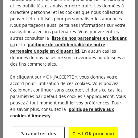
et les publicités, et analyser notre trafic. Les données à
caractère personnel et les cookies que nous collectons
Droit à la vie
peuvent être utilisés pour personnaliser les annonces.
Nous partageons aussi certaines informations sur votre
navigation avec nos partenaires. Vous pouvez entres
autres consulter la
liste de nos partenaires en cliquant
Le Comité des droits de l’enfant [ONU] a considéré
ici
et la
politique de confidentialité de notre
que le Paraguay n’avait pas rempli les obligations lui
partenaire Google en cliquant ici
. En aucun cas les
incombant de respecter et de protéger la vie de
données de nos bases ne sont revendues ou utilisées à
des fins commerciales.
deux filles lors d’une opération militaire menée le
2 septembre 2020, et qu’il n’avait pas correctement
En cliquant sur « OK J'ACCEPTE », vous donnez votre
enquêté sur leur mort.
accord pour l'utilisation de ces cookies. Vous pouvez
également continuer sans accepter, et dans ce cas, les
paramètres par défaut des cookies s'appliqueront. Vous
pouvez à tout moment modifier vos préférences. Pour
en savoir plus, consultez la
politique relative aux
Droits économiques et
cookies d’Amnesty.
sociaux
Paramètres des
C'est OK pour moi