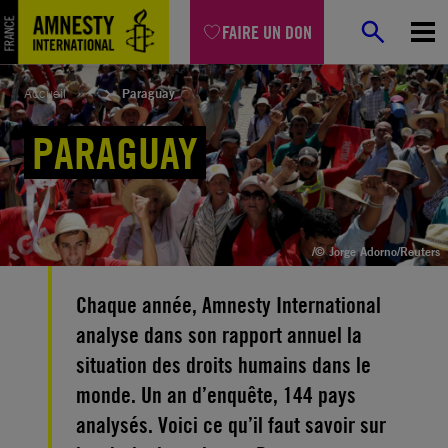
Aller
FAIRE UN DON
au
contenu
Accueil
Paraguay
PARAGUAY
/© Jorge Adorno/Reuters
Chaque année, Amnesty International
analyse dans son rapport annuel la
situation des droits humains dans le
monde. Un an d’enquête, 144 pays
analysés. Voici ce qu’il faut savoir sur