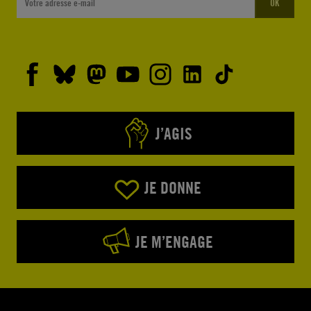
OK
J’AGIS
JE DONNE
JE M’ENGAGE