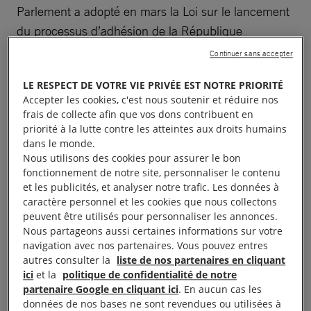
Parlement a adopté en mars la Loi sur le lancement
du processus d’adhésion de la République
d’Arménie à l’Union européenne. Les présidents de
Continuer sans accepter
l’Arménie et de l’Azerbaïdjan ont signé au mois
LE RESPECT DE VOTRE VIE PRIVÉE EST NOTRE PRIORITÉ
d’août une déclaration commune négociée sous
Accepter les cookies, c'est nous soutenir et réduire nos
l’égide des États-Unis et visant à mettre fin aux
frais de collecte afin que vos dons contribuent en
hostilités, à régler les désaccords territoriaux et à
priorité à la lutte contre les atteintes aux droits humains
dans le monde.
établir un couloir commercial traversant le sud de
Nous utilisons des cookies pour assurer le bon
l’Arménie pour relier le territoire azerbaïdjanais
fonctionnement de notre site, personnaliser le contenu
enclavé du Naxçıvan. L’évolution de l’Arménie vers
et les publicités, et analyser notre trafic. Les données à
caractère personnel et les cookies que nous collectons
une ligne de politique étrangère pro-occidentale et
peuvent être utilisés pour personnaliser les annonces.
sa volonté de réduire les liens qu’elle entretenait
Nous partageons aussi certaines informations sur votre
traditionnellement avec la Russie divisaient la classe
navigation avec nos partenaires. Vous pouvez entres
autres consulter la
liste de nos partenaires en cliquant
politique et alimentaient des campagnes de
ici
et la
politique de confidentialité de notre
désinformation et des discours de haine dans tout le
partenaire Google en cliquant ici
. En aucun cas les
pays. Les autorités ont affirmé en juin avoir déjoué
données de nos bases ne sont revendues ou utilisées à