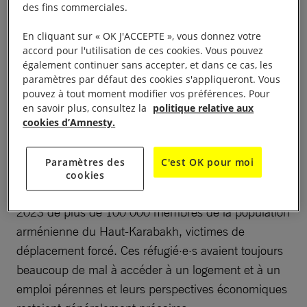
des fins commerciales.
une tentative de coup d’État. Un homme d’affaires
influent, proche de la Russie, a été arrêté.
En cliquant sur « OK J'ACCEPTE », vous donnez votre
accord pour l'utilisation de ces cookies. Vous pouvez
également continuer sans accepter, et dans ce cas, les
paramètres par défaut des cookies s'appliqueront. Vous
pouvez à tout moment modifier vos préférences. Pour
Droits économiques,
en savoir plus, consultez la
politique relative aux
cookies d’Amnesty.
sociaux et culturels
Paramètres des
C'est OK pour moi
L’Arménie était toujours confrontée à des problèmes
cookies
économiques et sociaux, exacerbés par l’arrivée en
2023 de plus de 100 000 membres de la population
arménienne du Haut-Karabakh, victimes de
déplacement forcé. Ces réfugié·e·s avaient toujours
beaucoup de mal à accéder à un logement et à un
emploi pérennes et leurs perspectives économiques