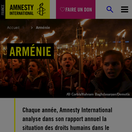
Aller
FAIRE UN DON
au
contenu
Accueil
Arménie
ARMÉNIE
/© Corbis/Vahram Baghdasaryan/Demotix
Chaque année, Amnesty International
analyse dans son rapport annuel la
situation des droits humains dans le