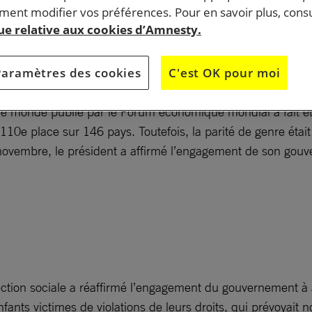
ent subi des mutilations génitales féminines.
ent modifier vos préférences. Pour en savoir plus, consu
que relative aux cookies d’Amnesty.
ur 100 000 naissances vivantes d’après les statistiques l
istration de l’hôpital général de Bansang, dans la divisio
Paramètres des cookies
C'est OK pour moi
re 2016 et 2020.
 monde publié par le Forum économique mondial a fait état
10e place sur 146 pays. Toutefois, la parité de genre était 
 En novembre, le président a affirmé l’engagement de son g
tection sociale a réaffirmé l’engagement du gouvernement à 
fants victimes de violations de leurs droits, qui prévoyait