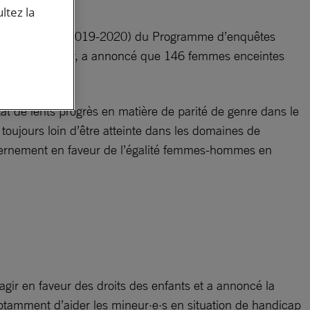
ltez la
es plus récentes (2019-2020) du Programme d’enquêtes
n de Central River, a annoncé que 146 femmes enceintes
 de lents progrès en matière de parité de genre dans le
toujours loin d’être atteinte dans les domaines de
ouvernement en faveur de l’égalité femmes-hommes en
agir en faveur des droits des enfants et a annoncé la
 notamment d’aider les mineur·e·s en situation de handicap