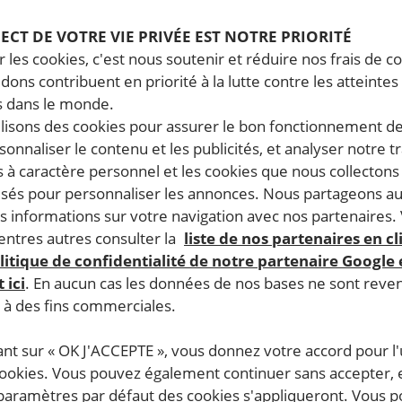
PECT DE VOTRE VIE PRIVÉE EST NOTRE PRIORITÉ
lle constitution, sur fond de critiques lui reprochant un m
 les cookies, c'est nous soutenir et réduire nos frais de co
dons contribuent en priorité à la lutte contre les atteintes
 dans le monde.
ilisons des cookies pour assurer le bon fonctionnement d
mer. Durant les cinq premiers mois de l’année, près de 5 
rsonnaliser le contenu et les publicités, et analyser notre tr
 à caractère personnel et les cookies que nous collecton
lisés pour personnaliser les annonces. Nous partageons au
s informations sur votre navigation avec nos partenaires.
ntres autres consulter la
liste de nos partenaires en cl
S
litique de confidentialité de notre partenaire Google
 ici
. En aucun cas les données de nos bases ne sont rev
s à des fins commerciales.
urs pas le viol conjugal comme une infraction pénale, malgré
ant sur « OK J'ACCEPTE », vous donnez votre accord pour l'u
utilations génitales féminines a été présentée au Parlement 
cookies. Vous pouvez également continuer sans accepter, 
 les conséquences néfastes de cette pratique sur la santé.
 paramètres par défaut des cookies s'appliqueront. Vous 