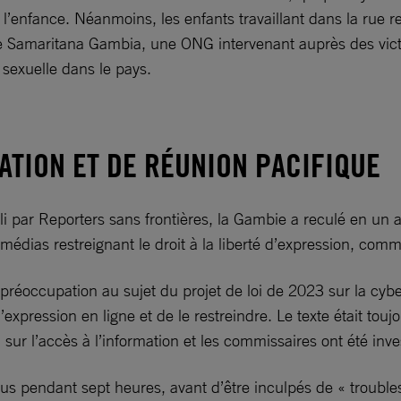
l’enfance. Néanmoins, les enfants travaillant dans la rue r
e de Samaritana Gambia, une ONG intervenant auprès des vict
n sexuelle dans le pays.
ATION ET DE RÉUNION PACIFIQUE
li par Reporters sans frontières, la Gambie a reculé en un 
dias restreignant le droit à la liberté d’expression, comme l
éoccupation au sujet du projet de loi de 2023 sur la cyberc
d’expression en ligne et de le restreindre. Le texte était to
sur l’accès à l’information et les commissaires ont été inv
enus pendant sept heures, avant d’être inculpés de « troubles