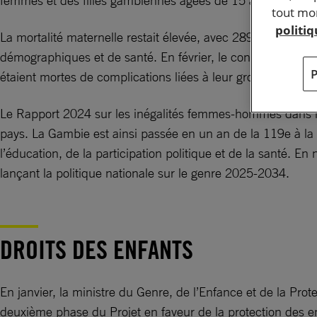
femmes et des filles gambiennes âgées de 15 à 49 ans avai
tout mom
politi
La mortalité maternelle restait élevée, avec 289 décès po
démographiques et de santé. En février, le conseil d’admin
étaient mortes de complications liées à leur grossesse ent
Le Rapport 2024 sur les inégalités femmes-hommes dans le
pays. La Gambie est ainsi passée en un an de la 119e à la 1
l’éducation, de la participation politique et de la santé.
lançant la politique nationale sur le genre 2025-2034.
DROITS DES ENFANTS
En janvier, la ministre du Genre, de l’Enfance et de la Pro
deuxième phase du Projet en faveur de la protection des en