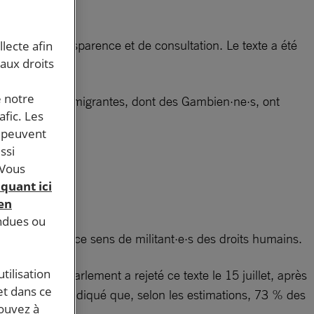
anque de transparence et de consultation. Le texte a été
llecte afin
 aux droits
e notre
000 personnes migrantes, dont des Gambien·ne·s, ont
afic. Les
s peuvent
ssi
 Vous
iquant ici
 en
endues ou
 les appels en ce sens de militant·e·s des droits humains.
tilisation
en mars. Le Parlement a rejeté ce texte le 15 juillet, après
et dans ce
 L’UNICEF a indiqué que, selon les estimations, 73 % des
pouvez à