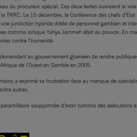
eau du procureur spécial. Ces deux textes ouvraient la voie 
t de la TRRC. Le 15 décembre, la Conférence des chefs d’É
 une juridiction hybride dotée de personnel gambien et int
raves commis lorsque Yahya Jammeh était au pouvoir. En mai
imes contre l’humanité.
 demandant au gouvernement ghanéen de rendre publiques de
d’Afrique de l’Ouest en Gambie en 2005.
umains a exprimé sa frustration face au manque de spéciali
ntre autres.
é paramilitaire soupçonnée d’avoir commis des exécutions 