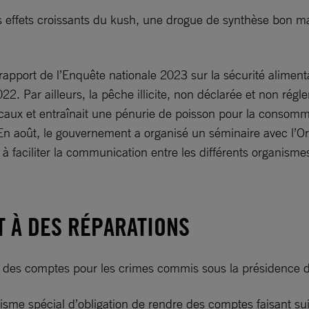
es effets croissants du kush, une drogue de synthèse bon m
rapport de l’Enquête nationale 2023 sur la sécurité aliment
22. Par ailleurs, la pêche illicite, non déclarée et non rég
ux et entraînait une pénurie de poisson pour la consommati
 En août, le gouvernement a organisé un séminaire avec l’Or
é à faciliter la communication entre les différents organism
ET À DES RÉPARATIONS
dre des comptes pour les crimes commis sous la présidenc
isme spécial d’obligation de rendre des comptes faisant sui