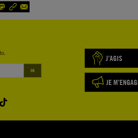
do.
J’AGIS
OK
JE M’ENGAG