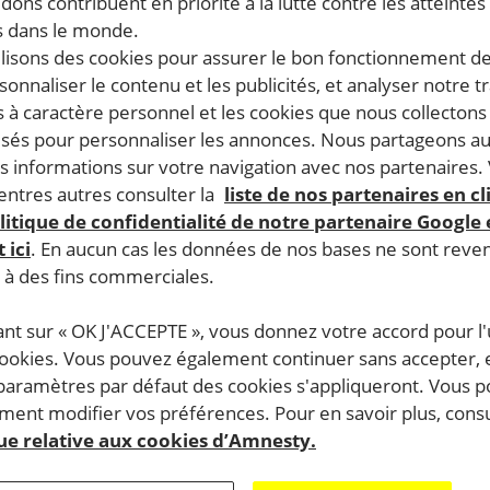
 EMAIL
PAR TÉLÉ
dons contribuent en priorité à la lutte contre les atteintes
 dans le monde.
e@amnesty.fr
+33 6 76 94 37 05
ilisons des cookies pour assurer le bon fonctionnement d
weekend comp
rsonnaliser le contenu et les publicités, et analyser notre tr
 à caractère personnel et les cookies que nous collecton
lisés pour personnaliser les annonces. Nous partageons au
s informations sur votre navigation avec nos partenaires.
te autre demande, contactez le standard au
01 53 38 65 6
ntres autres consulter la
liste de nos partenaires en cl
litique de confidentialité de notre partenaire Google
 ici
. En aucun cas les données de nos bases ne sont rev
s à des fins commerciales.
ant sur « OK J'ACCEPTE », vous donnez votre accord pour l'u
cookies. Vous pouvez également continuer sans accepter, 
COMMUNIQUÉS DE PRESSE
 paramètres par défaut des cookies s'appliqueront. Vous 
ent modifier vos préférences. Pour en savoir plus, consu
Retrouvez tous les communiqués publiés par 
que relative aux cookies d’Amnesty.