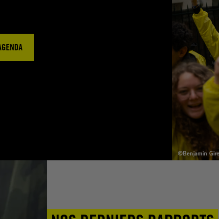
’AGENDA
©Benjamin Giret