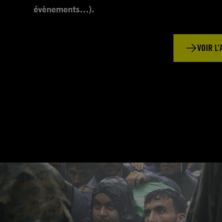
évènements…).
VOIR L