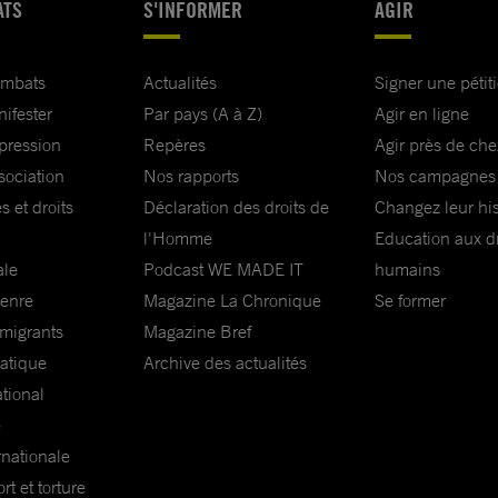
ATS
S'INFORMER
AGIR
ombats
Actualités
Signer une pétit
nifester
Par pays (A à Z)
Agir en ligne
xpression
Repères
Agir près de che
sociation
Nos rapports
Nos campagnes
s et droits
Déclaration des droits de
Changez leur his
l'Homme
Education aux dr
ale
Podcast WE MADE IT
humains
genre
Magazine La Chronique
Se former
 migrants
Magazine Bref
matique
Archive des actualités
ational
e
rnationale
t et torture