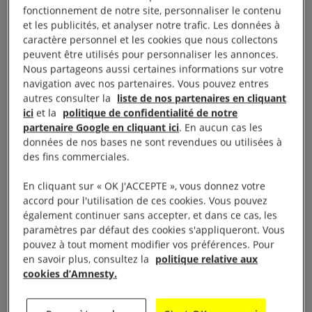
politiques.
fonctionnement de notre site, personnaliser le contenu
et les publicités, et analyser notre trafic. Les données à
Le budget du pays pour l’année 2024 accordait des
caractère personnel et les cookies que nous collectons
peuvent être utilisés pour personnaliser les annonces.
moyens limités à certaines politiques sociales, en
Nous partageons aussi certaines informations sur votre
particulier celles qui dépendaient du ministère de
navigation avec nos partenaires. Vous pouvez entres
l’Égalité raciale et qui étaient censées lutter contre
autres consulter la
liste de nos partenaires en cliquant
ici
et la
politique de confidentialité de notre
les inégalités liées aux origines.
partenaire Google en cliquant ici
. En aucun cas les
données de nos bases ne sont revendues ou utilisées à
des fins commerciales.
Droits économiques,
En cliquant sur « OK J'ACCEPTE », vous donnez votre
accord pour l'utilisation de ces cookies. Vous pouvez
sociaux et culturels
également continuer sans accepter, et dans ce cas, les
paramètres par défaut des cookies s'appliqueront. Vous
pouvez à tout moment modifier vos préférences. Pour
La Fondation Getúlio Vargas a publié en juin des
en savoir plus, consultez la
politique relative aux
cookies d’Amnesty.
informations indiquant que la pauvreté avait reculé.
Malgré tout, 28 % de la population vivait toujours