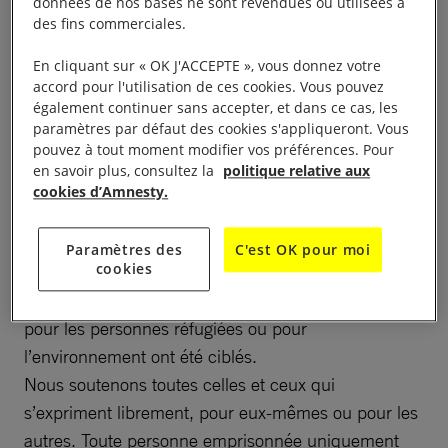
sont emprisonnées – ou subissent des violences –
données de nos bases ne sont revendues ou utilisées à
des fins commerciales.
simplement pour avoir exprimé leurs opinions. Et ce,
malgré l’inscription de ce droit dans la Constitution
En cliquant sur « OK J'ACCEPTE », vous donnez votre
de la plupart des États.
accord pour l'utilisation de ces cookies. Vous pouvez
également continuer sans accepter, et dans ce cas, les
paramètres par défaut des cookies s'appliqueront. Vous
Certains gouvernements abusent de leur pouvoir
pouvez à tout moment modifier vos préférences. Pour
pour réprimer la dissidence pacifique. Ils adoptent
en savoir plus, consultez la
politique relative aux
des lois qui criminalisent l’expression libre, souvent
cookies d’Amnesty.
sous prétexte de sécurité nationale, de lutte contre
le terrorisme ou de protection de la religion.
Paramètres des
C'est OK pour moi
cookies
Plus récemment, des militant·e·s, des ONG engagés
pour les personnes réfugiées ou pour
l’environnement ont été ciblés.
Nous soutenons toutes celles et ceux qui
s’expriment librement, pour eux-mêmes ou pour les
autres. Toute personne emprisonnée uniquement