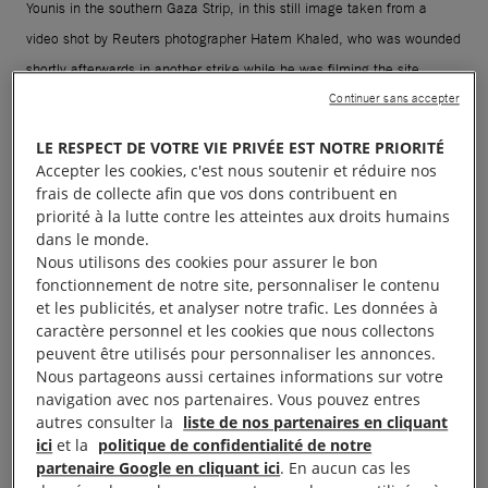
Younis in the southern Gaza Strip, in this still image taken from a
video shot by Reuters photographer Hatem Khaled, who was wounded
shortly afterwards in another strike while he was filming the site,
Continuer sans accepter
August 25, 2025. REUTERS/Hatem Khaled TPX IMAGES OF THE DAY
LE RESPECT DE VOTRE VIE PRIVÉE EST NOTRE PRIORITÉ
La liberté d’expression est essentielle pour une
Accepter les cookies, c'est nous soutenir et réduire nos
société ouverte et équitable. Elle permet de
frais de collecte afin que vos dons contribuent en
priorité à la lutte contre les atteintes aux droits humains
revendiquer ses droits, d’accéder à la justice et de
dans le monde.
participer pleinement à la vie démocratique. Elle
Nous utilisons des cookies pour assurer le bon
soutient d’autres droits fondamentaux, comme la
fonctionnement de notre site, personnaliser le contenu
et les publicités, et analyser notre trafic. Les données à
liberté de pensée, de conscience et de religion. Le
caractère personnel et les cookies que nous collectons
respect de la liberté d’expression est souvent
peuvent être utilisés pour personnaliser les annonces.
révélateur du niveau de protection des droits
Nous partageons aussi certaines informations sur votre
navigation avec nos partenaires. Vous pouvez entres
humains dans un pays.
autres consulter la
liste de nos partenaires en cliquant
ici
et la
politique de confidentialité de notre
Pourtant, dans de nombreux pays, des personnes
partenaire Google en cliquant ici
. En aucun cas les