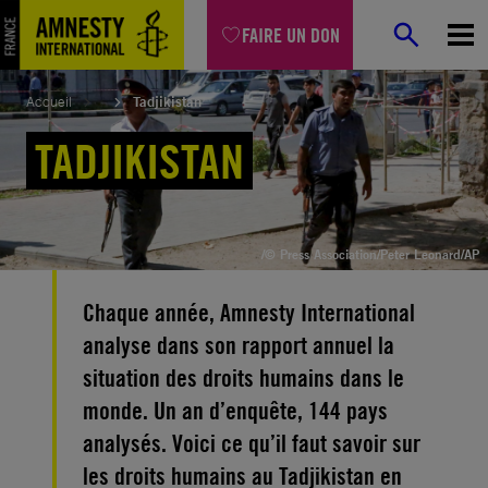
Aller
FAIRE UN DON
au
contenu
Accueil
Tadjikistan
TADJIKISTAN
/© Press Association/Peter Leonard/AP
Chaque année, Amnesty International
analyse dans son rapport annuel la
situation des droits humains dans le
monde. Un an d’enquête, 144 pays
analysés. Voici ce qu’il faut savoir sur
les droits humains au Tadjikistan en