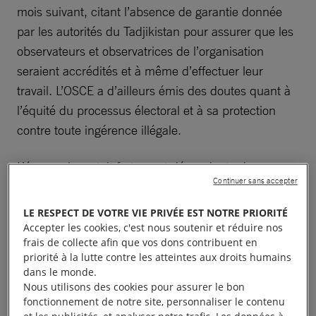
mois suivant, citant l’absence de garantie donnée
par les autorités du Tadjikistan pour assurer que les
observateurs et observatrices de l’organisation
seraient accrédités et à même d’effectuer leur
travail. L’OSCE a d’ailleurs émis des doutes quant à
l’équité du processus électoral et à sa protection
contre toute ingérence illégale.
L’économie restait fortement dépendante des
Continuer sans accepter
transferts d’argent en provenance de la diaspora, et
notamment des travailleuses et travailleurs émigrés
LE RESPECT DE VOTRE VIE PRIVÉE EST NOTRE PRIORITÉ
en Russie. La croissance économique s’est certes
Accepter les cookies, c'est nous soutenir et réduire nos
frais de collecte afin que vos dons contribuent en
poursuivie, mais à un rythme moins soutenu,
priorité à la lutte contre les atteintes aux droits humains
passant de 8,4 % en 2024 à 7,5 % en 2025, selon
dans le monde.
les estimations.
Nous utilisons des cookies pour assurer le bon
fonctionnement de notre site, personnaliser le contenu