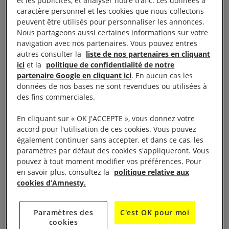
et les publicités, et analyser notre trafic. Les données à
caractère personnel et les cookies que nous collectons
peuvent être utilisés pour personnaliser les annonces.
Droit à la vie
Nous partageons aussi certaines informations sur votre
navigation avec nos partenaires. Vous pouvez entres
autres consulter la
liste de nos partenaires en cliquant
Les mauvaises conditions de détention, et
ici
et la
politique de confidentialité de notre
partenaire Google en cliquant ici
. En aucun cas les
notamment l’absence de soins médicaux
données de nos bases ne sont revendues ou utilisées à
appropriés, semblaient être à l’origine d’une série de
des fins commerciales.
décès au sein de la population carcérale. Les
En cliquant sur « OK J'ACCEPTE », vous donnez votre
personnes poursuivies pour des motifs à caractère
accord pour l'utilisation de ces cookies. Vous pouvez
politique ou condamnées à l’issue de procès non
également continuer sans accepter, et dans ce cas, les
équitables étaient les plus éprouvées et semblaient
paramètres par défaut des cookies s'appliqueront. Vous
pouvez à tout moment modifier vos préférences. Pour
être soumises à un régime particulièrement dur.
en savoir plus, consultez la
politique relative aux
cookies d’Amnesty.
Cinq militants pamiris (Koulmamad Pallaïev, Bogcho
Imatchoïev, Aslan Goulobov, Mouzaffar Davlatmirov
Paramètres des
C'est OK pour moi
et Eroncho Makhmadrakhimov) sont morts en
cookies