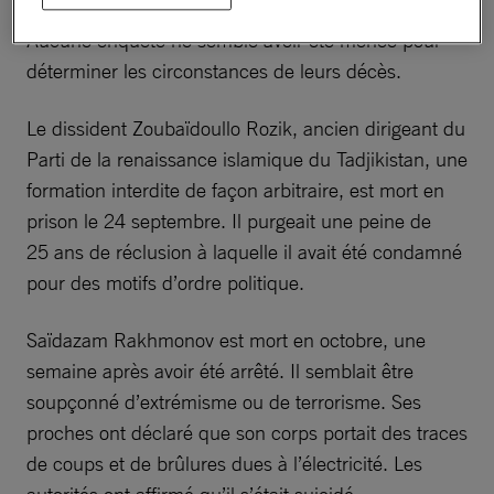
détention entre les mois de janvier et de juillet.
Aucune enquête ne semble avoir été menée pour
déterminer les circonstances de leurs décès.
Le dissident Zoubaïdoullo Rozik, ancien dirigeant du
Parti de la renaissance islamique du Tadjikistan, une
formation interdite de façon arbitraire, est mort en
prison le 24 septembre. Il purgeait une peine de
25 ans de réclusion à laquelle il avait été condamné
pour des motifs d’ordre politique.
Saïdazam Rakhmonov est mort en octobre, une
semaine après avoir été arrêté. Il semblait être
soupçonné d’extrémisme ou de terrorisme. Ses
proches ont déclaré que son corps portait des traces
de coups et de brûlures dues à l’électricité. Les