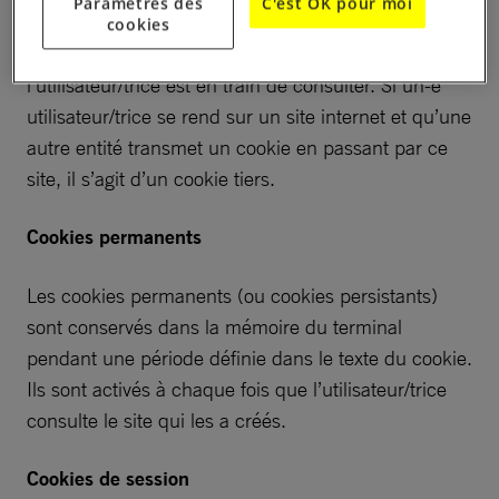
Paramètres des
C'est OK pour moi
navigateur). Les cookies tiers (ou cookies tierce
cookies
partie) sont créés par un site différent de celui que
l’utilisateur/trice est en train de consulter. Si un-e
utilisateur/trice se rend sur un site internet et qu’une
autre entité transmet un cookie en passant par ce
site, il s’agit d’un cookie tiers.
Cookies permanents
Les cookies permanents (ou cookies persistants)
sont conservés dans la mémoire du terminal
pendant une période définie dans le texte du cookie.
Ils sont activés à chaque fois que l’utilisateur/trice
consulte le site qui les a créés.
Cookies de session