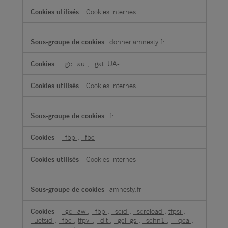
Cookies internes
donner.amnesty.fr
_gcl_au
,
_gat_UA-
Cookies internes
fr
_fbp
,
_fbc
Cookies internes
amnesty.fr
_gcl_aw
,
_fbp
,
_scid
,
_screload
,
tfpsi
,
_uetsid
,
_fbc
,
tfpvi
,
_dlt
,
_gcl_gs
,
_schn1
,
__qca
,