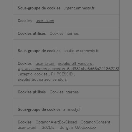
urgent.amnesty.fr
user-token
Cookies internes
boutique.amnesty.fr
user-token
,
axeptio_all_vendors
,
wp_woocommerce_session_6cd381aba6d66a2218622880b0be
,
axeptio_cookies
,
PHPSESSID
,
axeptio_authorized_vendors
Cookies internes
amnesty.fr
OptanonAlertBoxClosed
,
OptanonConsent
,
user-token
,
_ScCbts
,
_dc_gtm_UA-xxxxxxxx