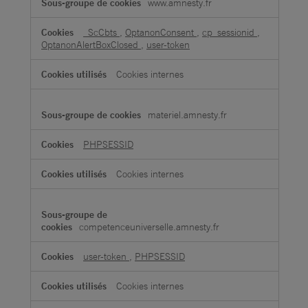
www.amnesty.fr
_ScCbts
,
OptanonConsent
,
cp_sessionid
,
OptanonAlertBoxClosed
,
user-token
Cookies internes
materiel.amnesty.fr
PHPSESSID
Cookies internes
competenceuniverselle.amnesty.fr
user-token
,
PHPSESSID
Cookies internes