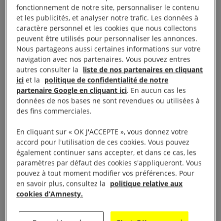
CNIL
).
fonctionnement de notre site, personnaliser le contenu
et les publicités, et analyser notre trafic. Les données à
Si vous souhaitez refuser l’utilisation des cookies sur
caractère personnel et les cookies que nous collectons
peuvent être utilisés pour personnaliser les annonces.
le site, cliquez sur le bouton ci-dessous.
Nous partageons aussi certaines informations sur votre
navigation avec nos partenaires. Vous pouvez entres
Si vous désactivez les cookies, vous ne pourrez plus
autres consulter la
liste de nos partenaires en cliquant
ici
et la
politique de confidentialité de notre
utiliser toutes les fonctions interactives du site.
partenaire Google en cliquant ici
. En aucun cas les
données de nos bases ne sont revendues ou utilisées à
Définitions
des fins commerciales.
En cliquant sur « OK J'ACCEPTE », vous donnez votre
Cookies internes et cookies tiers
accord pour l'utilisation de ces cookies. Vous pouvez
également continuer sans accepter, et dans ce cas, les
Cette désignation fait référence au domaine internet
paramètres par défaut des cookies s'appliqueront. Vous
pouvez à tout moment modifier vos préférences. Pour
qui envoie le cookie. Les cookies internes (ou
en savoir plus, consultez la
politique relative aux
cookies propriétaires) sont créés par le site internet
cookies d’Amnesty.
que l’utilisateur/trice est en train de consulter (le site
dont l’adresse apparaît dans la barre d’adresse du