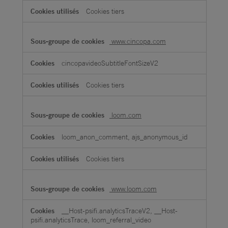
Cookies tiers
www.cincopa.com
cincopavideoSubtitleFontSizeV2
Cookies tiers
loom.com
loom_anon_comment, ajs_anonymous_id
Cookies tiers
www.loom.com
__Host-psifi.analyticsTraceV2, __Host-
psifi.analyticsTrace, loom_referral_video