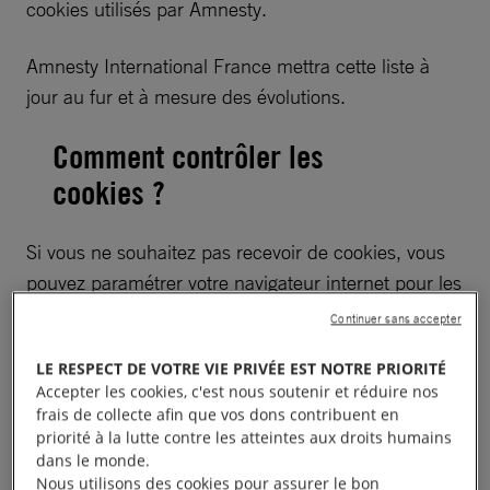
cookies utilisés par Amnesty.
Amnesty International France mettra cette liste à
jour au fur et à mesure des évolutions.
Comment contrôler les
cookies ?
Si vous ne souhaitez pas recevoir de cookies, vous
pouvez paramétrer votre navigateur internet pour les
limiter ou les bloquer. Tous les navigateurs
Continuer sans accepter
modernes vous permettent de modifier les
LE RESPECT DE VOTRE VIE PRIVÉE EST NOTRE PRIORITÉ
paramètres relatifs aux cookies, généralement en
Accepter les cookies, c'est nous soutenir et réduire nos
passant par leur menu « Options » ou
frais de collecte afin que vos dons contribuent en
« Préférences » (Pour bien comprendre ces
priorité à la lutte contre les atteintes aux droits humains
dans le monde.
paramètres, vous pouvez consulter le
site de la
Nous utilisons des cookies pour assurer le bon