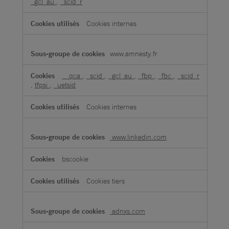
_gcl_au
,
_scid_r
Cookies internes
www.amnesty.fr
__qca
,
_scid
,
_gcl_au
,
_fbp
,
_fbc
,
_scid_r
,
tfpsi
,
_uetsid
Cookies internes
www.linkedin.com
bscookie
Cookies tiers
adnxs.com