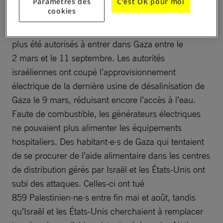
assouplissement n’incluait pas d’allégement des
Paramètres des
C'est OK pour moi
cookies
restrictions visant certains produits essentiels,
comme le carburant et le gaz de cuisine, qui n’ont
plus été autorisés à entrer dans Gaza entre le
2 mars et le 11 septembre. Les autorités
israéliennes ont coupé l’approvisionnement
électrique de la dernière usine de désalinisation de
Gaza le 9 mars, réduisant encore l’accès à l’eau.
Faute de combustible, les générateurs électriques
ne pouvaient plus alimenter les équipements
hospitaliers. Des habitant·e·s de Gaza qui tentaient
de se procurer de l’aide alimentaire dans les centres
de distribution gérés par Israël et les États-Unis ont
subi des attaques. Celles-ci ont tué
859 Palestinien·ne·s entre fin mai et août, tandis
qu’Israël et les États-Unis cherchaient à remplacer