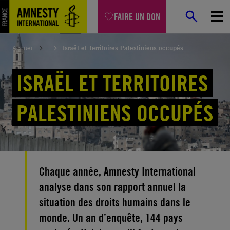
Aller
FAIRE UN DON
au
contenu
Accueil
Israël et Territoires Palestiniens occupés
ISRAËL ET TERRITOIRES
PALESTINIENS OCCUPÉS
Chaque année, Amnesty International
analyse dans son rapport annuel la
situation des droits humains dans le
monde. Un an d’enquête, 144 pays