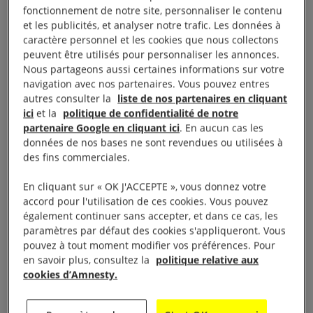
bombardements presque quotidiens sur le sud du
fonctionnement de notre site, personnaliser le contenu
Liban, tuant plus de 127 civil·e·s, selon le HCDH
et les publicités, et analyser notre trafic. Les données à
caractère personnel et les cookies que nous collectons
(
voir Liban
).
peuvent être utilisés pour personnaliser les annonces.
Nous partageons aussi certaines informations sur votre
navigation avec nos partenaires. Vous pouvez entres
autres consulter la
liste de nos partenaires en cliquant
Génocide
ici
et la
politique de confidentialité de notre
partenaire Google en cliquant ici
. En aucun cas les
données de nos bases ne sont revendues ou utilisées à
des fins commerciales.
Israël a continué d’imposer délibérément des
conditions de vie destinées à entraîner la destruction
En cliquant sur « OK J'ACCEPTE », vous donnez votre
physique de la population palestinienne de la bande
accord pour l'utilisation de ces cookies. Vous pouvez
également continuer sans accepter, et dans ce cas, les
de Gaza occupée.
paramètres par défaut des cookies s'appliqueront. Vous
Après une période d’amélioration de l’accès
pouvez à tout moment modifier vos préférences. Pour
humanitaire entre le 19 janvier et le 2 mars, l’armée
en savoir plus, consultez la
politique relative aux
cookies d’Amnesty.
israélienne a imposé un siège total, qui n’a été que
partiellement assoupli le 19 mai. Cet