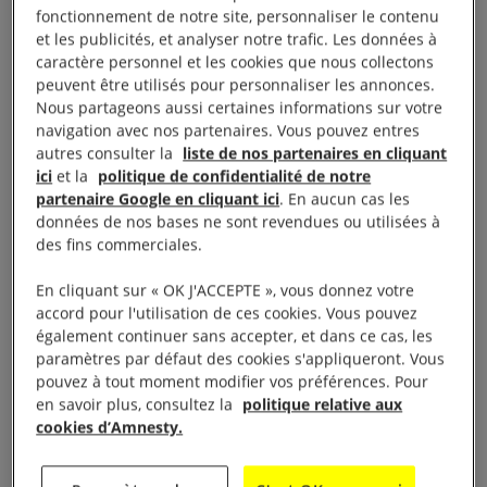
fonctionnement de notre site, personnaliser le contenu
première fois qu’une stratégie nationale en matière
et les publicités, et analyser notre trafic. Les données à
de droits humains soit élaborée.
caractère personnel et les cookies que nous collectons
peuvent être utilisés pour personnaliser les annonces.
Nous partageons aussi certaines informations sur votre
Le Conseil européen et le Parlement européen ont
navigation avec nos partenaires. Vous pouvez entres
approuvé en juin l’octroi des quatre milliards d’euros
autres consulter la
liste de nos partenaires en cliquant
restants sur la somme de cinq milliards d’euros que
ici
et la
politique de confidentialité de notre
partenaire Google en cliquant ici
. En aucun cas les
l’UE s’était engagée en 2024 à verser à l’Égypte au
données de nos bases ne sont revendues ou utilisées à
titre d’une assistance macrofinancière.
des fins commerciales.
En cliquant sur « OK J'ACCEPTE », vous donnez votre
De grandes difficultés subsistaient sur le plan
accord pour l'utilisation de ces cookies. Vous pouvez
économique. La dette intérieure et extérieure
également continuer sans accepter, et dans ce cas, les
représentait environ deux tiers de l’ensemble des
paramètres par défaut des cookies s'appliqueront. Vous
pouvez à tout moment modifier vos préférences. Pour
dépenses inscrites au budget de l’État pour 2025-
en savoir plus, consultez la
politique relative aux
2026. L’inflation annuelle est passée de 23,4 % en
cookies d’Amnesty.
décembre 2024 à 10,3 % en décembre 2025 ; plus
particulièrement, les prix des denrées alimentaires