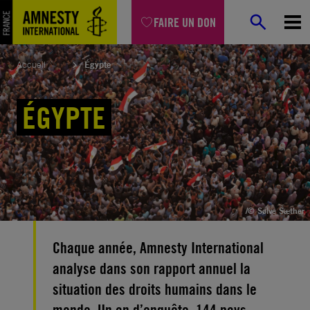
Aller
FAIRE UN DON
au
contenu
Accueil
Égypte
ÉGYPTE
/© Sølve Sæther
Chaque année, Amnesty International
analyse dans son rapport annuel la
situation des droits humains dans le