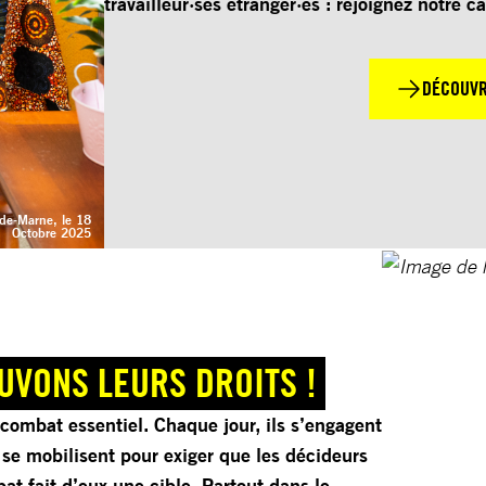
travailleur·ses étranger·es : rejoignez notre c
DÉCOUVR
-de-Marne, le 18
Octobre 2025
AUVONS LEURS DROITS !
ombat essentiel. Chaque jour, ils s’engagent
et se mobilisent pour exiger que les décideurs
at fait d’eux une cible. Partout dans le