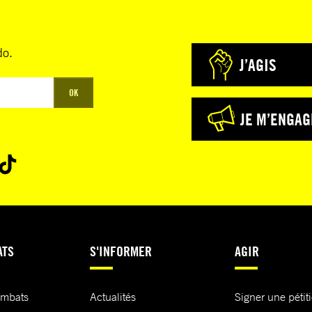
do.
J’AGIS
OK
JE M’ENGAG
ATS
S'INFORMER
AGIR
ombats
Actualités
Signer une pétit