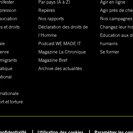
nifester
Par pays (A à Z)
Agir en ligne
xpression
Repères
Agir près de che
sociation
Nos rapports
Nos campagnes
s et droits
Déclaration des droits de
Changez leur his
l'Homme
Education aux dr
ale
Podcast WE MADE IT
humains
genre
Magazine La Chronique
Se former
 migrants
Magazine Bref
matique
Archive des actualités
ational
e
rnationale
t et torture
onfidentialité
Utilisation des cookies
Paramètrer les coo