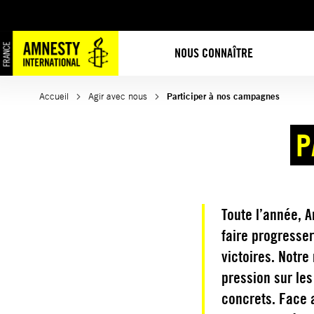
Aller
au
contenu
NOUS CONNAÎTRE
Accueil
Agir avec nous
Participer à nos campagnes
P
Toute l’année, 
faire progresser
victoires. Notre 
pression sur le
concrets. Face 