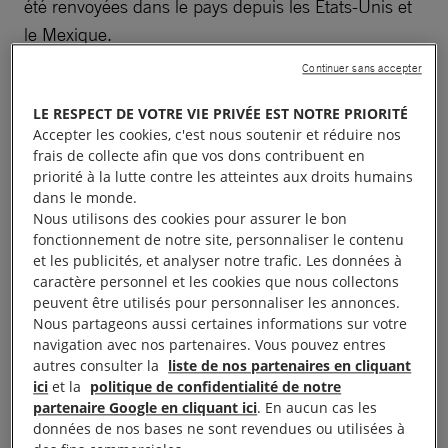
été renvoyées dans le pays depuis les États-Unis et
le Mexique.
Continuer sans accepter
LE RESPECT DE VOTRE VIE PRIVÉE EST NOTRE PRIORITÉ
Liberté d’expression et de
Accepter les cookies, c'est nous soutenir et réduire nos
frais de collecte afin que vos dons contribuent en
réunion
priorité à la lutte contre les atteintes aux droits humains
dans le monde.
Nous utilisons des cookies pour assurer le bon
fonctionnement de notre site, personnaliser le contenu
En mars, un juge a ordonné le retour en prison du
et les publicités, et analyser notre trafic. Les données à
journaliste Jose Rubén Zamora, bien que les
caractère personnel et les cookies que nous collectons
poursuites intentées contre lui aient été entachées
peuvent être utilisés pour personnaliser les annonces.
Nous partageons aussi certaines informations sur votre
d’irrégularités. À la fin de l’année, ce journaliste se
navigation avec nos partenaires. Vous pouvez entres
trouvait toujours en détention arbitraire.
autres consulter la
liste de nos partenaires en cliquant
ici
et la
politique de confidentialité de notre
Le parquet a inculpé trois dirigeants autochtones de
partenaire Google en cliquant ici
. En aucun cas les
données de nos bases ne sont revendues ou utilisées à
« terrorisme », « association de malfaiteurs » et