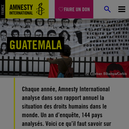
Aller
FAIRE UN DON
au
contenu
Accueil
Guatemala
GUATEMALA
/© Esteban Biba/epa/Corbis
Chaque année, Amnesty International
analyse dans son rapport annuel la
situation des droits humains dans le
monde. Un an d’enquête, 144 pays
analysés. Voici ce qu’il faut savoir sur