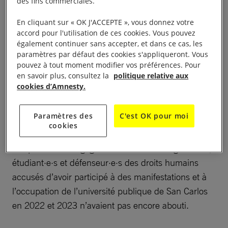
des fins commerciales.
« entrave à l’exercice de la justice » pour leur
participation aux manifestations pacifiques de
En cliquant sur « OK J'ACCEPTE », vous donnez votre
accord pour l'utilisation de ces cookies. Vous pouvez
grande ampleur organisées en octobre 2023 en
également continuer sans accepter, et dans ce cas, les
défense de l’état de droit. À la fin de l’année, deux
paramètres par défaut des cookies s'appliqueront. Vous
d’entre eux, Héctor Chaclán et Luis Pacheco, étaient
pouvez à tout moment modifier vos préférences. Pour
en savoir plus, consultez la
politique relative aux
en détention provisoire depuis plus de huit mois,
cookies d’Amnesty.
sans avoir pu bénéficier des garanties procédurales
auxquelles ils avaient droit. Le troisième, Esteban
Paramètres des
C'est OK pour moi
Toc, était quant à lui assigné à résidence.
cookies
Les poursuites engagées contre des enseignant·e·s,
étudiant·e·s et défenseur·e·s des droits humains
accusés d’avoir participé à des manifestations et à
l’occupation de l’université publique de San Carlos
en 2022 et 2023 n’avaient pas encore abouti.