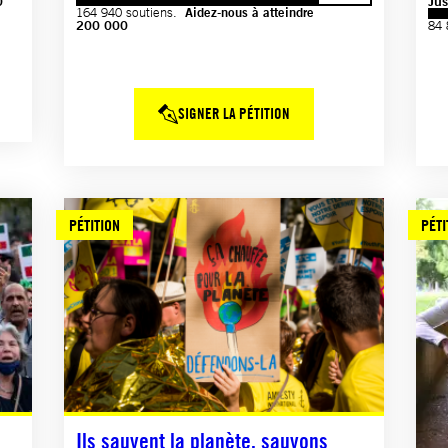
Ju
0
164 940 soutiens.
Aidez-nous à atteindre
200 000
84 
SIGNER LA PÉTITION
PÉTITION
PÉTI
Ils sauvent la planète, sauvons