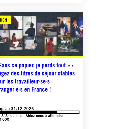
TION
Sans ce papier, je perds tout » :
igez des titres de séjour stables
ur les travailleur·se·s
ranger·e·s en France !
squ'au 31.12.2026
 848 soutiens.
Aidez-nous à atteindre
0 000