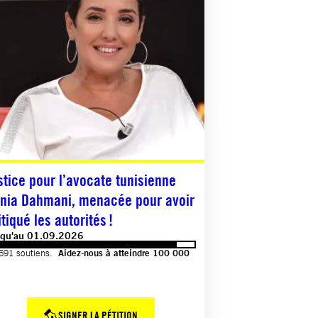
stice pour l’avocate tunisienne
nia Dahmani, menacée pour avoir
itiqué les autorités !
squ'au 01.09.2026
591 soutiens.
Aidez-nous à atteindre 100 000
SIGNER LA PÉTITION