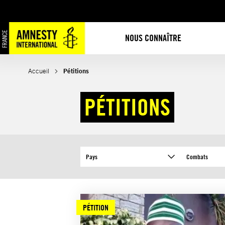
Aller
au
contenu
NOUS CONNAÎTRE
Accueil
Pétitions
PÉTITIONS
Pays
Combats
PÉTITION