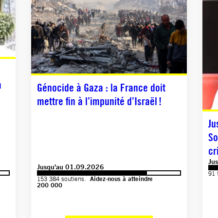
à
Génocide à Gaza : la France doit
mettre fin à l’impunité d’Israël !
Ju
So
cr
Ju
Jusqu'au 01.09.2026
91 
153 384 soutiens.
Aidez-nous à atteindre
200 000