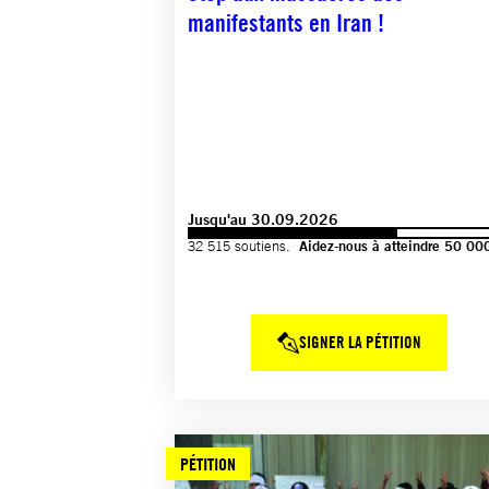
manifestants en Iran !
Jusqu'au 30.09.2026
32 515 soutiens.
Aidez-nous à atteindre 50 00
SIGNER LA PÉTITION
PÉTITION