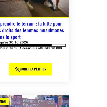
prendre le terrain : la lutte pour
s droits des femmes musulmanes
ns le sport
squ'au 30.10.2026
158 soutiens.
Aidez-nous à atteindre 90 000
SIGNER LA PÉTITION
TION