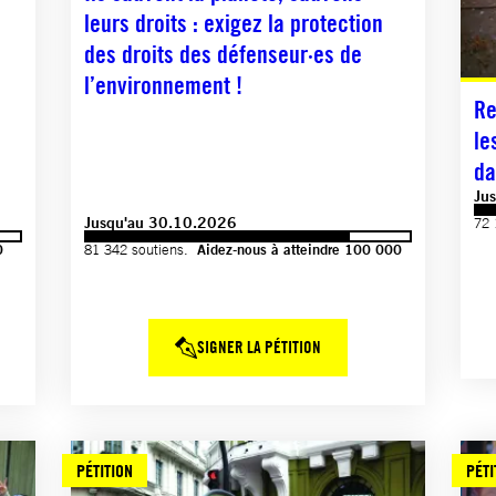
leurs droits : exigez la protection
des droits des défenseur·es de
l’environnement !
Re
le
da
Ju
Jusqu'au 30.10.2026
72 
0
81 342 soutiens.
Aidez-nous à atteindre 100 000
SIGNER LA PÉTITION
PÉTITION
PÉTI