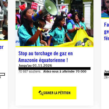
Fa
ge
fé
er
Stop au torchage de gaz en
Amazonie équatorienne !
Jusqu'au 01.11.2026
Ju
70 937 soutiens.
Aidez-nous à atteindre 70 000
0
28 
SIGNER LA PÉTITION