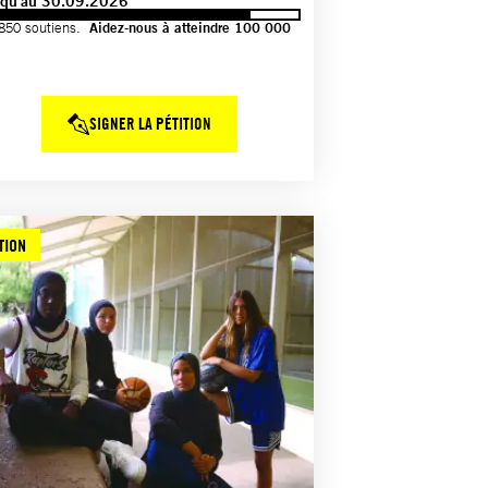
squ'au 30.09.2026
850 soutiens.
Aidez-nous à atteindre 100 000
SIGNER LA PÉTITION
TION