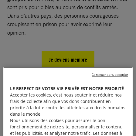
sont pris pour cibles au cours de conflits armés.
Dans d’autres pays, des personnes courageuses
croupissent en prison pour avoir exprimé leur
opinion.
Je deviens membre
Continuer sans accepter
Autant de situations qui révoltent bon nombre
LE RESPECT DE VOTRE VIE PRIVÉE EST NOTRE PRIORITÉ
Accepter les cookies, c'est nous soutenir et réduire nos
d’entre nous. Si vous souhaitez lutter contre ces
frais de collecte afin que vos dons contribuent en
cruautés à travers le monde et agir pour faire
priorité à la lutte contre les atteintes aux droits humains
respecter les droits de chacun à vivre en liberté,
dans le monde.
Nous utilisons des cookies pour assurer le bon
adhérer à Amnesty International vous permet d’agir
fonctionnement de notre site, personnaliser le contenu
de façon efficace.
et les publicités, et analyser notre trafic. Les données à