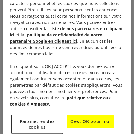
caractère personnel et les cookies que nous collectons
peuvent être utilisés pour personnaliser les annonces.
Nous partageons aussi certaines informations sur votre
navigation avec nos partenaires. Vous pouvez entres
autres consulter la
liste de nos partenaires en cliquant
ici
et la
politique de confidentialité de notre
partenaire Google en cliquant ici
. En aucun cas les
données de nos bases ne sont revendues ou utilisées à
des fins commerciales.
En cliquant sur « OK J'ACCEPTE », vous donnez votre
accord pour l'utilisation de ces cookies. Vous pouvez
également continuer sans accepter, et dans ce cas, les
Le visionnage de cette vidéo entraîne un
paramètres par défaut des cookies s'appliqueront. Vous
pouvez à tout moment modifier vos préférences. Pour
dépôt de cookies de la part de YouTube. Si
en savoir plus, consultez la
politique relative aux
vous souhaitez lire la vidéo, vous devez
cookies d’Amnesty.
consentir aux cookies pour une publicité
ciblée en cliquant sur le bouton ci-dessous.
Paramètres des
C'est OK pour moi
cookies
Accepter les cookies