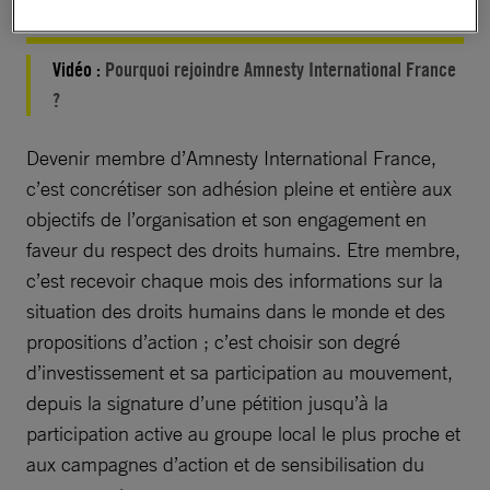
Vidéo :
Pourquoi rejoindre Amnesty International France
?
Devenir membre d’Amnesty International France,
c’est concrétiser son adhésion pleine et entière aux
objectifs de l’organisation et son engagement en
faveur du respect des droits humains. Etre membre,
c’est recevoir chaque mois des informations sur la
situation des droits humains dans le monde et des
propositions d’action ; c’est choisir son degré
d’investissement et sa participation au mouvement,
depuis la signature d’une pétition jusqu’à la
participation active au groupe local le plus proche et
aux campagnes d’action et de sensibilisation du