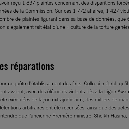
r reçu 1 837 plaintes concernant des disparitions forcées
onnées de la Commission. Sur ces 1 772 affaires, 1 427 vict
nombre de plaintes figurant dans sa base de données, que 6
ion a également fait état d’une « culture de la torture gén
 des réparations
eur enquête d’établissement des faits. Celle-ci a établi qu’i
nt avaient, avec des éléments violents liés à la Ligue Awa
té exécutées de façon extrajudiciaire, des milliers de mani
détentions arbitraires ont été recensées, ainsi que des acte
entendre que l’ancienne Première ministre, Sheikh Hasina, au