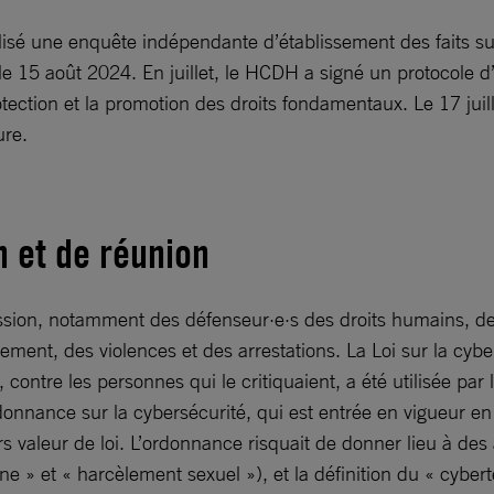
alisé une enquête indépendante d’établissement des faits 
t le 15 août 2024. En juillet, le HCDH a signé un protocole
ection et la promotion des droits fondamentaux. Le 17 juill
ure.
n et de réunion
ression, notamment des défenseur·e·s des droits humains, de
ement, des violences et des arrestations. La Loi sur la cyb
on, contre les personnes qui le critiquaient, a été utilisée 
donnance sur la cybersécurité, qui est entrée en vigueur en 
ors valeur de loi. L’ordonnance risquait de donner lieu à des
 » et « harcèlement sexuel »), et la définition du « cyberte