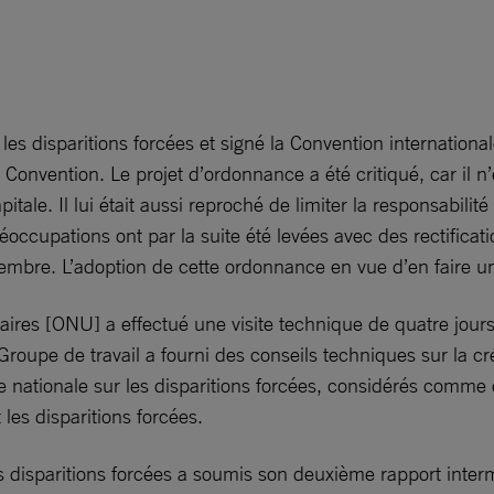
s disparitions forcées et signé la Convention internationa
Convention. Le projet d’ordonnance a été critiqué, car il n
le. Il lui était aussi reproché de limiter la responsabilité
éoccupations ont par la suite été levées avec des rectificat
bre. L’adoption de cette ordonnance en vue d’en faire une 
ntaires [ONU] a effectué une visite technique de quatre jour
Groupe de travail a fourni des conseils techniques sur la c
nationale sur les disparitions forcées, considérés comme de
 les disparitions forcées.
s disparitions forcées a soumis son deuxième rapport inter