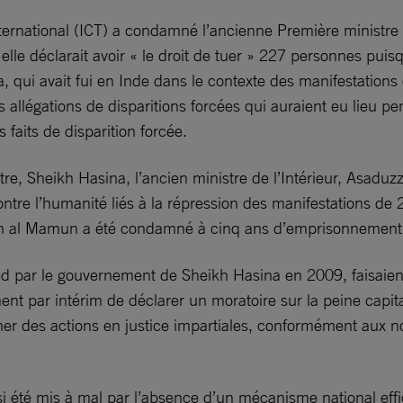
t international (ICT) a condamné l’ancienne Première minist
lle déclarait avoir « le droit de tuer » 227 personnes puisq
 qui avait fui en Inde dans le contexte des manifestations
s allégations de disparitions forcées qui auraient eu lieu p
faits de disparition forcée.
e, Sheikh Hasina, l’ancien ministre de l’Intérieur, Asaduz
tre l’humanité liés à la répression des manifestations d
 al Mamun a été condamné à cinq ans d’emprisonnement ap
d par le gouvernement de Sheikh Hasina en 2009, faisaient t
ar intérim de déclarer un moratoire sur la peine capitale 
 des actions en justice impartiales, conformément aux norm
aussi été mis à mal par l’absence d’un mécanisme national e