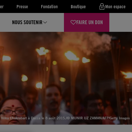
er
Presse
Fondation
Boutique
Mon espace
NOUS SOUTENIR
FAIRE UN DON
r Niloy Chakrabart à Dacca le 8 août 2015.
/© MUNIR UZ ZAMAN/AFP/Getty Images