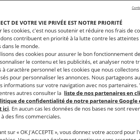
 Amnesty International analyse dans son rapport annu
Conti
es droits humains dans le monde. Un an d’enquête, 144
 Voici ce qu’il faut savoir sur les droits humains aux
PECT DE VOTRE VIE PRIVÉE EST NOTRE PRIORITÉ
 les cookies, c'est nous soutenir et réduire nos frais de co
 2025.
dons contribuent en priorité à la lutte contre les atteintes
 dans le monde.
 de manière injustifiée les libertés d’expression, d’assoc
ilisons des cookies pour assurer le bon fonctionnement d
e arbitraire et harcelées pour avoir exercé leur droit à la l
rsonnaliser le contenu et les publicités, et analyser notre tr
 ce dernier de faire respecter la liberté d’association. La 
 à caractère personnel et les cookies que nous collecton
cybersécurité. Le Tribunal bangladais pour les crimes de 
lisés pour personnaliser les annonces. Nous partageons au
’ancien ministre de l’Intérieur ; cette instance les avait 
s informations sur votre navigation avec nos partenaires.
 la force contre des manifestant·e·s en 2024. Le gouverneme
ntres autres consulter la
liste de nos partenaires en cl
litique de confidentialité de notre partenaire Google
tionale chargée d’enquêter sur ces affaires. D’anciens milita
 ici
. En aucun cas les données de nos bases ne sont rev
sant à protéger les droits des femmes se sont heurtées à l’
s à des fins commerciales.
 aggravée en raison de coupes dans le financement de l’aide
 district de Cox’s Bazar. Au moins 59 membres du peuple 
ant sur « OK J'ACCEPTE », vous donnez votre accord pour l'u
ions entre le gouvernement par intérim et les porte-parole
cookies. Vous pouvez également continuer sans accepter, 