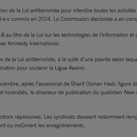
on de la Loi antiterroriste pour interdire toutes les activit
ant·e·s commis en 2024. La Commission électorale a en con
 au titre de la Loi sur les technologies de l’information e
ar Amnesty International.
e de la Loi antiterroriste, à la suite d’une plainte selon la
cation pour soutenir la Ligue Awami.
écembre, après l’assassinat de Sharif Osman Hadi, figure d
et incendiés, le directeur de publication du quotidien
New 
rictions répressives. Les syndicats devaient notamment rempl
rement ou indûment les enregistrements.