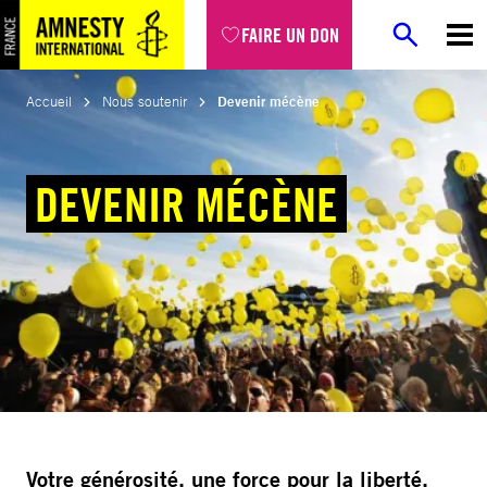
Aller
FAIRE UN DON
au
contenu
Accueil
Nous soutenir
Devenir mécène
DEVENIR MÉCÈNE
Votre générosité, une force pour la liberté.