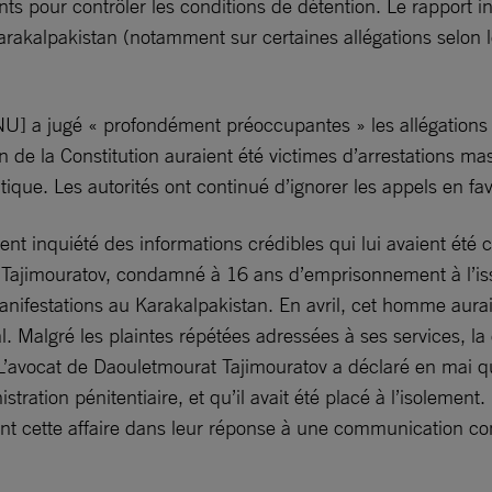
 pour contrôler les conditions de détention. Le rapport i
rakalpakistan (notamment sur certaines allégations selon le
[ONU] a jugé « profondément préoccupantes » les allégations
 de la Constitution auraient été victimes d’arrestations mas
litique. Les autorités ont continué d’ignorer les appels en 
ement inquiété des informations crédibles qui lui avaient ét
 Tajimouratov, condamné à 16 ans d’emprisonnement à l’iss
s manifestations au Karakalpakistan. En avril, cet homme au
 Malgré les plaintes répétées adressées à ses services, la 
L’avocat de Daouletmourat Tajimouratov a déclaré en mai que 
istration pénitentiaire, et qu’il avait été placé à l’isolement
nt cette affaire dans leur réponse à une communication con