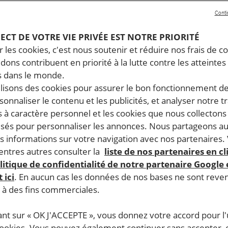
 Amnesty International analyse dans son rapport annu
Conti
es droits humains dans le monde. Un an d’enquête, 144
 Voici ce qu’il faut savoir sur les droits humains en
PECT DE VOTRE VIE PRIVÉE EST NOTRE PRIORITÉ
 les cookies, c'est nous soutenir et réduire nos frais de co
n 2025.
dons contribuent en priorité à la lutte contre les atteintes
 dans le monde.
e·s et des journalistes ont fait l’objet de poursuites pour de
ilisons des cookies pour assurer le bon fonctionnement d
impunité dont jouissaient les auteur·e·s d’actes de torture
rsonnaliser le contenu et les publicités, et analyser notre tr
encore été victimes d’expulsions forcées et de démolitions
 à caractère personnel et les cookies que nous collecton
droits fondamentaux. Des agriculteurs et agricultrices ont é
lisés pour personnaliser les annonces. Nous partageons au
vironnement, la forte pollution atmosphérique constituait u
s informations sur votre navigation avec nos partenaires.
ntres autres consulter la
liste de nos partenaires en cl
litique de confidentialité de notre partenaire Google
 ici
. En aucun cas les données de nos bases ne sont rev
s à des fins commerciales.
ant sur « OK J'ACCEPTE », vous donnez votre accord pour l'u
partenariat et de coopération renforcé. Il a accueilli le 
cookies. Vous pouvez également continuer sans accepter, 