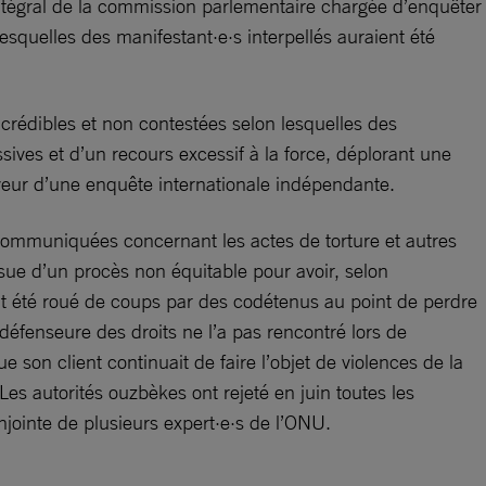
ntégral de la commission parlementaire chargée d’enquêter
squelles des manifestant·e·s interpellés auraient été
 crédibles et non contestées selon lesquelles des
sives et d’un recours excessif à la force, déplorant une
faveur d’une enquête internationale indépendante.
é communiquées concernant les actes de torture et autres
ue d’un procès non équitable pour avoir, selon
rait été roué de coups par des codétenus au point de perdre
défenseure des droits ne l’a pas rencontré lors de
son client continuait de faire l’objet de violences de la
. Les autorités ouzbèkes ont rejeté en juin toutes les
jointe de plusieurs expert·e·s de l’ONU.