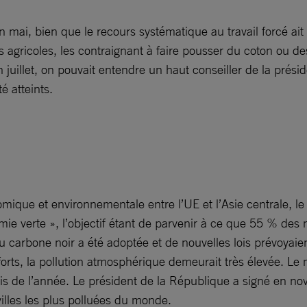
mai, bien que le recours systématique au travail forcé ait 
ns agricoles, les contraignant à faire pousser du coton ou d
n juillet, on pouvait entendre un haut conseiller de la pr
é atteints.
que et environnementale entre l’UE et l’Asie centrale, le 
ie verte », l’objectif étant de parvenir à ce que 55 % des n
 du carbone noir a été adoptée et de nouvelles lois prévoya
forts, la pollution atmosphérique demeurait très élevée. Le 
ois de l’année. Le président de la République a signé en 
illes les plus polluées du monde.