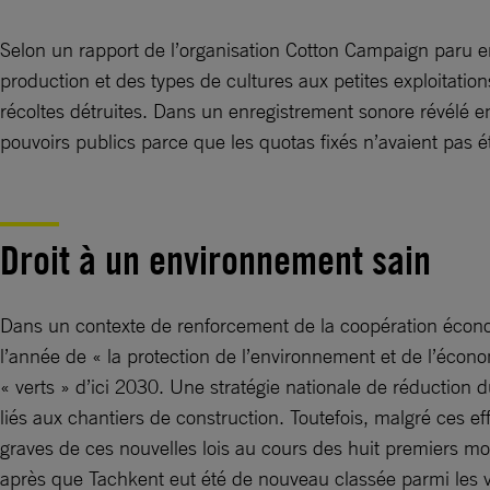
Selon un rapport de l’organisation Cotton Campaign paru en 
production et des types de cultures aux petites exploitatio
récoltes détruites. Dans un enregistrement sonore révélé e
pouvoirs publics parce que les quotas fixés n’avaient pas ét
Droit à un environnement sain
Dans un contexte de renforcement de la coopération économi
l’année de « la protection de l’environnement et de l’économ
« verts » d’ici 2030. Une stratégie nationale de réduction
liés aux chantiers de construction. Toutefois, malgré ces ef
graves de ces nouvelles lois au cours des huit premiers m
après que Tachkent eut été de nouveau classée parmi les v