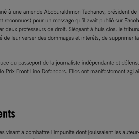
ndamné à une amende Abdourakhmon Tachanov, président de l
t reconnues) pour un message qu’il avait publié sur Faceb
eux professeurs de droit. Siégeant à huis clos, le tribunal
usé de leur verser des dommages et intérêts, de supprimer l
puce du passeport de la journaliste indépendante et défen
le Prix Front Line Defenders. Elles ont manifestement agi ai
ents
es visant à combattre l’impunité dont jouissaient les auteur