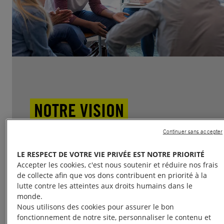
NOTRE VISION
Découvrez les principes fondateurs de
Continuer sans accepter
l’Éducation aux droits humains en parcourant
LE RESPECT DE VOTRE VIE PRIVÉE EST NOTRE PRIORITÉ
notre projet éducatif ainsi que notre protocole
Accepter les cookies, c'est nous soutenir et réduire nos frais
de mise en place d’une activité d’EDH.
de collecte afin que vos dons contribuent en priorité à la
lutte contre les atteintes aux droits humains dans le
monde.
Nous utilisons des cookies pour assurer le bon
VOIR LA PAGE
fonctionnement de notre site, personnaliser le contenu et