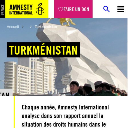
Aller
FAIRE UN DON
au
contenu
Accueil
Turkménistan
TURKMÉNISTAN
Chaque année, Amnesty International
analyse dans son rapport annuel la
situation des droits humains dans le