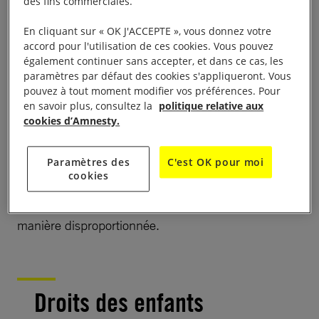
des fins commerciales.
Trente-quatre Autochtones (majoritairement des
hommes) sont morts en détention en 2025, et les
En cliquant sur « OK J'ACCEPTE », vous donnez votre
recommandations rendues en 1991 par la
accord pour l'utilisation de ces cookies. Vous pouvez
également continuer sans accepter, et dans ce cas, les
Commission royale d’enquête sur les morts
paramètres par défaut des cookies s'appliqueront. Vous
d’Aborigènes en détention n’avaient toujours pas été
pouvez à tout moment modifier vos préférences. Pour
mises en œuvre à la fin de l’année. L’enquête d’une
en savoir plus, consultez la
politique relative aux
cookies d’Amnesty.
coroner
sur la mort de Kumanjayi Walker en garde à
vue en 2019 a conclu à l’existence d’un racisme
Paramètres des
C'est OK pour moi
systémique au sein de la police du Territoire du
cookies
Nord. Les femmes autochtones continuaient d’être
victimes de violences domestiques et familiales de
manière disproportionnée.
Droits des enfants