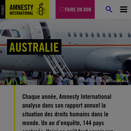
Aller
FAIRE UN DON
au
contenu
Accueil
Australie
AUSTRALIE
/© BRAD WAUGH/epa/Corbis
Chaque année, Amnesty International
analyse dans son rapport annuel la
situation des droits humains dans le
monde. Un an d’enquête, 144 pays