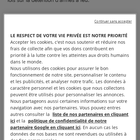
Continuer sans accepter
Droits des peuples
LE RESPECT DE VOTRE VIE PRIVÉE EST NOTRE PRIORITÉ
Accepter les cookies, c'est nous soutenir et réduire nos
autochtones
frais de collecte afin que vos dons contribuent en
priorité à la lutte contre les atteintes aux droits humains
dans le monde.
Les Aborigènes et les peuples insulaires du détroit
Nous utilisons des cookies pour assurer le bon
de Torrès continuaient d’être confrontés à des
fonctionnement de notre site, personnaliser le contenu
et les publicités, et analyser notre trafic. Les données à
inégalités. Seuls quatre des 19 objectifs de l’accord
caractère personnel et les cookies que nous collectons
national visant à réduire ces inégalités étaient en
peuvent être utilisés pour personnaliser les annonces.
cours de réalisation. Les résultats se sont dégradés
Nous partageons aussi certaines informations sur votre
navigation avec nos partenaires. Vous pouvez entres
en ce qui concerne l’incarcération des adultes, le
autres consulter la
liste de nos partenaires en cliquant
nombre d’enfants placés, le taux de suicide et le
ici
et la
politique de confidentialité de notre
développement infantile.
partenaire Google en cliquant ici
. En aucun cas les
données de nos bases ne sont revendues ou utilisées à