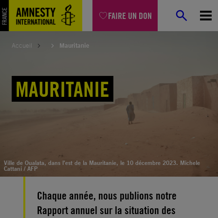
Aller
FAIRE UN DON
au
contenu
Accueil
Mauritanie
MAURITANIE
Ville de Oualata, dans l'est de la Mauritanie, le 10 décembre 2023. Michele
Cattani / AFP
Chaque année, nous publions notre
Rapport annuel sur la situation des