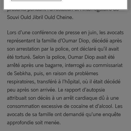
du commissaire et de l’ensemble des policiers
présents pendant l’arrestation et l’interrogatoire de
Souvi Ould Jibril Ould Cheine.
Lors d’une conférence de presse en juin, les avocats
représentant la famille d’Oumar Diop, décédé après
son arrestation par la police, ont déclaré qu’il avait
été torturé. Selon la police, Oumar Diop avait été
arrêté après une bagarre, interrogé au commissariat
de Sebkha, puis, en raison de problèmes
respiratoires, transféré à l’hôpital, où il était décédé
peu après son arrivée. Le rapport d’autopsie
attribuait son décès à un arrêt cardiaque dû à une
consommation excessive de cocaïne et d’alcool. Les
avocats de sa famille ont demandé qu’une enquête
approfondie soit menée.