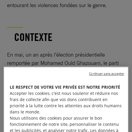
entourant les violences fondées sur le genre.
CONTEXTE
En mai, un an après l’élection présidentielle
remportée par Mohamed Ould Ghazouani, le parti
au pouvoir a été déclaré vainqueur des élections
Continuer sans accepter
législatives, régionales et locales. Certains partis
d’opposition ont contesté ces résultats en affirmant
LE RESPECT DE VOTRE VIE PRIVÉE EST NOTRE PRIORITÉ
Accepter les cookies, c'est nous soutenir et réduire nos
qu’il y avait eu fraude. En décembre, l’ancien
frais de collecte afin que vos dons contribuent en
président Mohamed Ould Abdel Aziz a été
priorité à la lutte contre les atteintes aux droits humains
condamné à cinq ans de prison pour corruption.
dans le monde.
Nous utilisons des cookies pour assurer le bon
fonctionnement de notre site, personnaliser le contenu
et les publicités, et analyser notre trafic. Les données à