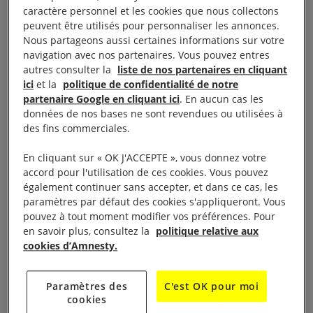
caractère personnel et les cookies que nous collectons
TORTURE ET AUTRES
peuvent être utilisés pour personnaliser les annonces.
Nous partageons aussi certaines informations sur votre
MAUVAIS TRAITEMENTS
navigation avec nos partenaires. Vous pouvez entres
autres consulter la
liste de nos partenaires en cliquant
ici
et la
politique de confidentialité de notre
Le 9 février, le défenseur des droits humains Souvi
partenaire Google en cliquant ici
. En aucun cas les
données de nos bases ne sont revendues ou utilisées à
Ould Jibril Ould Cheine a été convoqué au
des fins commerciales.
commissariat de police numéro 2 de Dar Naim pour
dette impayée, avant d’être placé en garde à vue. Il
En cliquant sur « OK J'ACCEPTE », vous donnez votre
accord pour l'utilisation de ces cookies. Vous pouvez
a ensuite été transféré à l’hôpital Cheikh Zayed, où
également continuer sans accepter, et dans ce cas, les
son décès a été prononcé. Sa mort a d’abord été
paramètres par défaut des cookies s'appliqueront. Vous
attribuée à un arrêt cardiaque mais, à la suite de
pouvez à tout moment modifier vos préférences. Pour
en savoir plus, consultez la
politique relative aux
manifestations, une autopsie réalisée sous l’égide du
cookies d’Amnesty.
ministère de la Santé a déterminé qu’elle était due à
une asphyxie traumatique par strangulation. Le
Paramètres des
C'est OK pour moi
procureur de la République a ordonné l’arrestation
cookies