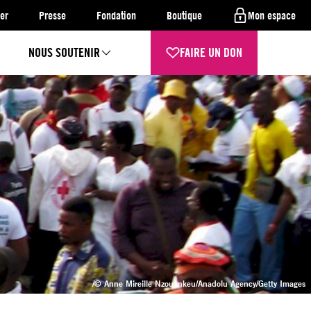
er
Presse
Fondation
Boutique
Mon espace
NOUS SOUTENIR
FAIRE UN DON
/© Anne Mireille Nzouankeu/Anadolu Agency/Getty Images