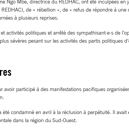
enne Ngo Mbe, directrice du REDHAC, ont été inculpées en j
 du REDHAC), de « rébellion », de « refus de répondre à une
urnées à plusieurs reprises.
t activités politiques et arrêté des sympathisant·e·s de l’op
us sévères pesant sur les activités des partis politiques d’
ires
 avoir participé à des manifestations pacifiques organisée
n.
 été condamné en avril à la réclusion à perpétuité. Il avai
entale dans la région du Sud-Ouest.