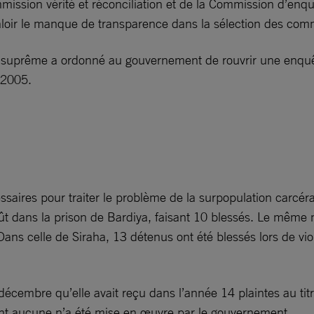
ion vérité et réconciliation et de la Commission d’enquêt
 valoir le manque de transparence dans la sélection des com
r suprême a ordonné au gouvernement de rouvrir une enquê
 2005.
essaires pour traiter le problème de la surpopulation carcér
t dans la prison de Bardiya, faisant 10 blessés. Le même mo
Dans celle de Siraha, 13 détenus ont été blessés lors de vi
cembre qu’elle avait reçu dans l’année 14 plaintes au titre
nt aucune n’a été mise en œuvre par le gouvernement.