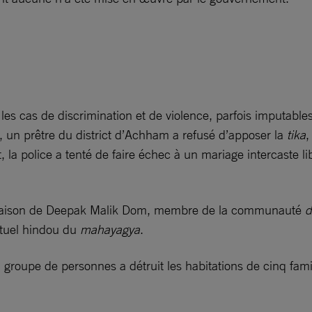
te, les cas de discrimination et de violence, parfois imput
r, un prêtre du district d’Achham a refusé d’apposer la
tika
,
t, la police a tenté de faire échec à un mariage intercaste 
 la maison de Deepak Malik Dom, membre de la communauté
d
rituel hindou du
mahayagya
.
n groupe de personnes a détruit les habitations de cinq fam