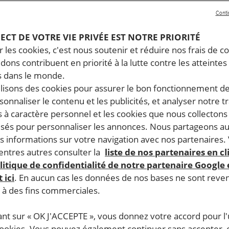
 Amnesty International analyse dans son rapport annu
Conti
es droits humains dans le monde. Un an d’enquête, 144
 Voici ce qu’il faut savoir sur les droits humains au Né
PECT DE VOTRE VIE PRIVÉE EST NOTRE PRIORITÉ
 les cookies, c'est nous soutenir et réduire nos frais de co
dons contribuent en priorité à la lutte contre les atteintes
 dans le monde.
contre des manifestant·e·s. Les autorités ont continué à uti
ilisons des cookies pour assurer le bon fonctionnement d
uant à la sélection des commissaires chargés d’enquêter su
rsonnaliser le contenu et les publicités, et analyser notre tr
discriminations et des violences.
 à caractère personnel et les cookies que nous collecton
lisés pour personnaliser les annonces. Nous partageons au
s informations sur votre navigation avec nos partenaires.
ntres autres consulter la
liste de nos partenaires en cl
litique de confidentialité de notre partenaire Google
 ici
. En aucun cas les données de nos bases ne sont rev
s à des fins commerciales.
inistre, Khadga Prasad Sharma Oli, a démissionné le 9 sep
ire. Des élections législatives ont été annoncées pour ma
ant sur « OK J'ACCEPTE », vous donnez votre accord pour l'u
cookies. Vous pouvez également continuer sans accepter, 