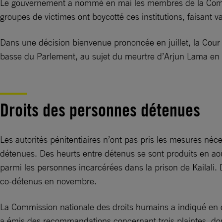
Le gouvernement a nommé en mai les membres de la Commiss
groupes de victimes ont boycotté ces institutions, faisant
Dans une décision bienvenue prononcée en juillet, la Cou
basse du Parlement, au sujet du meurtre d’Arjun Lama en
Droits des personnes détenues
Les autorités pénitentiaires n’ont pas pris les mesures néc
détenues. Des heurts entre détenus se sont produits en aoû
parmi les personnes incarcérées dans la prison de Kailali. 
co-détenus en novembre.
La Commission nationale des droits humains a indiqué en dé
a émis des recommandations concernant trois plaintes, do