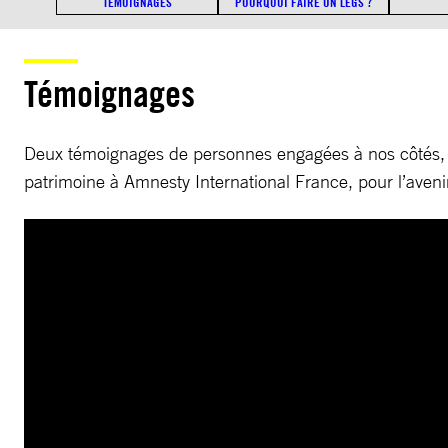
TÉMOIGNAGES
POURQUOI FAIRE UN LEGS ?
Témoignages
Deux témoignages de personnes engagées à nos côtés, q
patrimoine à Amnesty International France, pour l’aveni