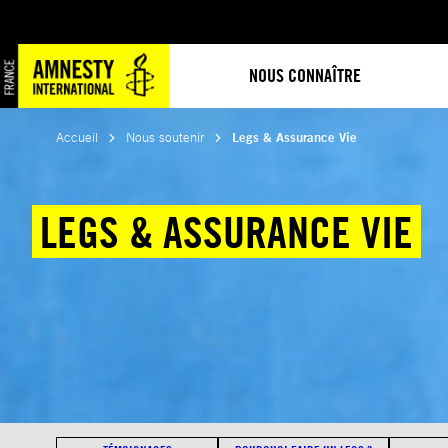
Aller
au
contenu
NOUS CONNAÎTRE
Accueil
Nous soutenir
Legs & Assurance Vie
LEGS & ASSURANCE VIE