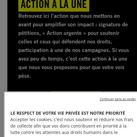
ACTION À LA UNE
Retrouvez ici l’action que nous mettons en
avant pour amplifier son impact : signature de
pétitions, « Action urgente » pour soutenir
celles et ceux qui défendent nos droits,
participation à une de nos campagnes. Si vous
avez peu de temps, c’est cette action à la une
que nous vous proposons pour que votre voix
pèse.
VOIR L’ACTION
Continuer sans accepter
LE RESPECT DE VOTRE VIE PRIVÉE EST NOTRE PRIORITÉ
Accepter les cookies, c'est nous soutenir et réduire nos frais
de collecte afin que vos dons contribuent en priorité à la
lutte contre les atteintes aux droits humains dans le