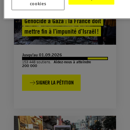
cookies
Génocide à Gaza : la France doit
mettre fin à l’impunité d’Israël !
Jusqu'au 01.09.2026
153 448 soutiens.
Aidez-nous à atteindre
200 000
SIGNER LA PÉTITION