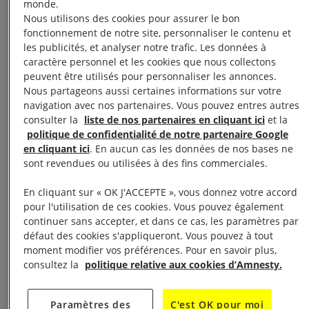
monde.
Nous utilisons des cookies pour assurer le bon
fonctionnement de notre site, personnaliser le contenu et
Signer une pétition
les publicités, et analyser notre trafic. Les données à
caractère personnel et les cookies que nous collectons
peuvent être utilisés pour personnaliser les annonces.
Nous partageons aussi certaines informations sur votre
Ce mode d’action historique chez Amnesty
navigation avec nos partenaires. Vous pouvez entres autres
International a prouvé son efficacité depuis des
consulter la
liste de nos partenaires en cliquant ici
et la
décennies.
politique de confidentialité de notre partenaire Google
en cliquant ici
. En aucun cas les données de nos bases ne
Chaque voix compte pour faire masse et obtenir des
sont revendues ou utilisées à des fins commerciales.
changements en matière de respect des droits
humains. Vous pouvez ajouter ici votre voix à celles
En cliquant sur « OK J'ACCEPTE », vous donnez votre accord
pour l'utilisation de ces cookies. Vous pouvez également
de milliers d’autres pour faire pression et changer
continuer sans accepter, et dans ce cas, les paramètres par
des vies, changer des lois…
défaut des cookies s'appliqueront. Vous pouvez à tout
moment modifier vos préférences. Pour en savoir plus,
consultez la
politique relative aux cookies d’Amnesty.
Paramètres des
C'est OK pour moi