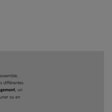
ressemble.
s différentes
agement
, un
euner ou en