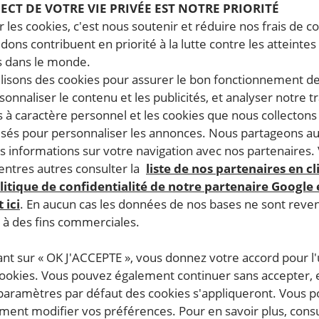
PECT DE VOTRE VIE PRIVÉE EST NOTRE PRIORITÉ
 les cookies, c'est nous soutenir et réduire nos frais de co
’un mouvement mondial qui agit pour la défense et la promo
dons contribuent en priorité à la lutte contre les atteintes
ant des responsabilités et activités qui lui sont indispensa
 dans le monde.
ilisons des cookies pour assurer le bon fonctionnement d
ien
rejoindre un groupe de militant·es en région
: à vous de 
rsonnaliser le contenu et les publicités, et analyser notre tr
 à caractère personnel et les cookies que nous collecton
lisés pour personnaliser les annonces. Nous partageons au
s informations sur votre navigation avec nos partenaires.
ntres autres consulter la
liste de nos partenaires en cl
litique de confidentialité de notre partenaire Google
 ici
. En aucun cas les données de nos bases ne sont rev
s à des fins commerciales.
ant sur « OK J'ACCEPTE », vous donnez votre accord pour l'u
cookies. Vous pouvez également continuer sans accepter, 
 paramètres par défaut des cookies s'appliqueront. Vous 
ent modifier vos préférences. Pour en savoir plus, consu