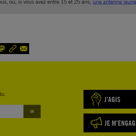
ous, ou, si vous avez entre 15 et 25 ans,
une antenne jeun
do.
J’AGIS
OK
JE M’ENGAG