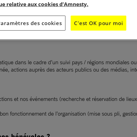
que relative aux cookies d’Amnesty.
Paramètres des cookies
C'est OK pour moi
atique dans le cadre d’un suivi pays / régions mondiales o
ée, actions auprès des acteurs publics ou des médias, inte
ctions et nos événements (recherche et réservation de lieu
 bon fonctionnement de l’organisation (mise sous pli, gesti
nos bénévoles ?