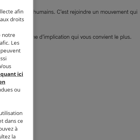
llecte afin
tion des droits humains. C’est rejoindre un mouvement qui
 aux droits
bles.
e notre
choisir la forme d’implication qui vous convient le plus.
afic. Les
s peuvent
ssi
 Vous
iquant ici
 en
endues ou
tilisation
et dans ce
pouvez à
ltez la