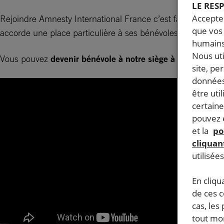
LE RES
Accepter
Rejoindre Amnesty International France c’est faire part d
que vos 
accorde une place particulière à ses bénévoles en leur confi
humains
Nous ut
Vous pouvez
devenir bénévole à notre siège à Paris
, ou b
site, pe
données
être uti
certaine
pouvez e
et la
po
cliquant
utilisée
En cliqu
de ces 
cas, les
tout mom