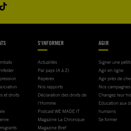
ATS
S'INFORMER
AGIR
ombats
Actualités
Signer une pétit
nifester
Par pays (A à Z)
Agir en ligne
xpression
Repères
Agir près de che
sociation
Nos rapports
Nos campagnes
s et droits
Déclaration des droits de
Changez leur his
l'Homme
Education aux dr
ale
Podcast WE MADE IT
humains
genre
Magazine La Chronique
Se former
 migrants
Magazine Bref