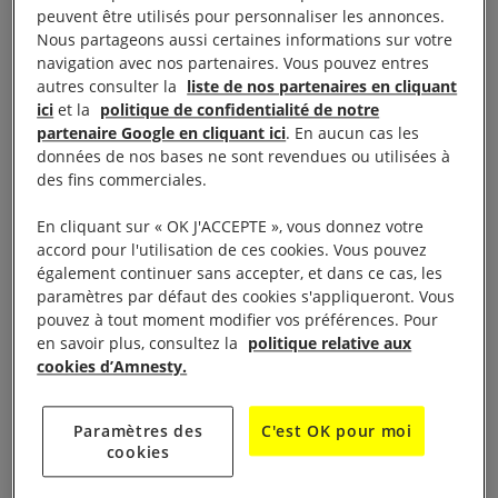
peuvent être utilisés pour personnaliser les annonces.
Personnes réfugiées ou migrantes).
Nous partageons aussi certaines informations sur votre
navigation avec nos partenaires. Vous pouvez entres
Arrestations et détentions arbitraires
autres consulter la
liste de nos partenaires en cliquant
ici
et la
politique de confidentialité de notre
partenaire Google en cliquant ici
. En aucun cas les
Mthandeni Dube a été libéré de prison le
données de nos bases ne sont revendues ou utilisées à
5 novembre à la faveur d’une grâce royale. Les
des fins commerciales.
conditions de sa libération lui interdisaient
En cliquant sur « OK J'ACCEPTE », vous donnez votre
d’échanger avec la presse, d’utiliser les réseaux
accord pour l'utilisation de ces cookies. Vous pouvez
sociaux et de participer à des rassemblements
également continuer sans accepter, et dans ce cas, les
sociaux, entre autres, jusqu’à la fin de sa peine.
paramètres par défaut des cookies s'appliqueront. Vous
pouvez à tout moment modifier vos préférences. Pour
Mthandeni Dube et Mduduzi Bacede Mabuza
en savoir plus, consultez la
politique relative aux
avaient été condamnés en juillet 2024
cookies d’Amnesty.
respectivement à 18 ans et 25 ans de réclusion, au
titre de la Loi de 2008 relative à la répression du
Paramètres des
C'est OK pour moi
terrorisme (STA). Ces anciens députés étaient des
cookies
prisonniers d’opinion, détenus pour avoir participé