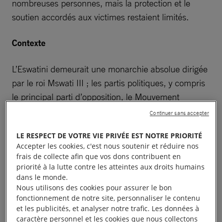
nombreuses personnes, mais la protection et le
soutien accordés aux victimes restaient limités.
Contexte
L’Eswatini demeurait une monarchie absolue dirigée
par le roi Mswati III ; les partis politiques, y compris
le principal parti d’opposition, le Mouvement
démocratique populaire uni (PUDEMO), y étaient
Continuer sans accepter
interdits. Les tribunaux ont continué de juger des
LE RESPECT DE VOTRE VIE PRIVÉE EST NOTRE PRIORITÉ
affaires liées au terrorisme découlant des
Accepter les cookies, c'est nous soutenir et réduire nos
manifestations en faveur de la démocratie de 2021-
frais de collecte afin que vos dons contribuent en
2022.
priorité à la lutte contre les atteintes aux droits humains
dans le monde.
Nous utilisons des cookies pour assurer le bon
L’Eswatini est devenu l’un des pays africains ayant
fonctionnement de notre site, personnaliser le contenu
conclu un accord bilatéral prévoyant l’accueil de
et les publicités, et analyser notre trafic. Les données à
non-ressortissant·e·s expulsés des États-Unis (voir
caractère personnel et les cookies que nous collectons