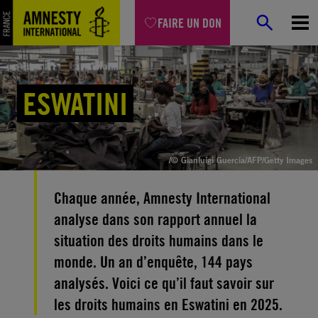
Aller
FAIRE UN DON
au
contenu
Accueil
Eswatini
ESWATINI
/© Gianluigi Guercia/AFP/Getty Images
Chaque année, Amnesty International
analyse dans son rapport annuel la
situation des droits humains dans le
monde. Un an d’enquête, 144 pays
analysés. Voici ce qu’il faut savoir sur
les droits humains en Eswatini en 2025.