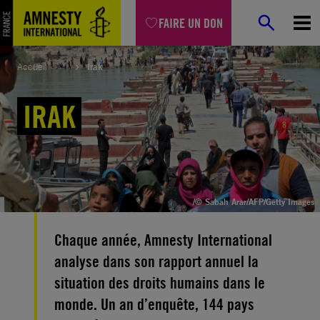
Aller
FAIRE UN DON
au
contenu
Accueil
Irak
IRAK
/© Sabah Arar/AFP/Getty Images
Chaque année, Amnesty International
analyse dans son rapport annuel la
situation des droits humains dans le
monde. Un an d’enquête, 144 pays