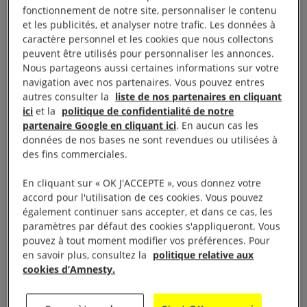
fonctionnement de notre site, personnaliser le contenu
La Mission d’assistance des Nations unies pour
et les publicités, et analyser notre trafic. Les données à
l’Irak (MANUI) a cessé officiellement ses activités le
caractère personnel et les cookies que nous collectons
31 décembre 2025, à la suite d’une demande
peuvent être utilisés pour personnaliser les annonces.
Nous partageons aussi certaines informations sur votre
formulée par les autorités irakiennes en mai 2024.
navigation avec nos partenaires. Vous pouvez entres
autres consulter la
liste de nos partenaires en cliquant
ici
et la
politique de confidentialité de notre
partenaire Google en cliquant ici
. En aucun cas les
Droits des personnes
données de nos bases ne sont revendues ou utilisées à
des fins commerciales.
déplacées
En cliquant sur « OK J'ACCEPTE », vous donnez votre
accord pour l'utilisation de ces cookies. Vous pouvez
également continuer sans accepter, et dans ce cas, les
Plus d’un million de personnes étaient toujours
paramètres par défaut des cookies s'appliqueront. Vous
déplacées à l’intérieur du pays. Parmi elles, au
pouvez à tout moment modifier vos préférences. Pour
moins 101 000 personnes vivaient encore dans
en savoir plus, consultez la
politique relative aux
cookies d’Amnesty.
20 camps au Kurdistan irakien, tandis que les
autres résidaient dans des lieux privés, notamment