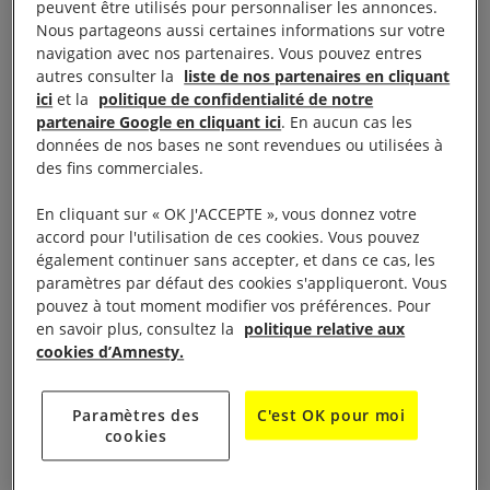
peuvent être utilisés pour personnaliser les annonces.
Ndalatando, la Police nationale angolaise (PNA) a
Nous partageons aussi certaines informations sur votre
arrêté les députés Francisco Fernandes Falua et
navigation avec nos partenaires. Vous pouvez entres
autres consulter la
liste de nos partenaires en cliquant
João Quipipa Dias, du parti d’opposition Union
ici
et la
politique de confidentialité de notre
nationale pour l’indépendance totale de l’Angola
partenaire Google en cliquant ici
. En aucun cas les
(UNITA), ainsi que plusieurs autres manifestant·e·s.
données de nos bases ne sont revendues ou utilisées à
des fins commerciales.
Le journaliste António Domingos, qui couvrait les
manifestations, a également été arrêté. Les
En cliquant sur « OK J'ACCEPTE », vous donnez votre
manifestant·e·s exigeaient l’ouverture d’une enquête
accord pour l'utilisation de ces cookies. Vous pouvez
également continuer sans accepter, et dans ce cas, les
sur plusieurs affaires de femmes tuées dans la
paramètres par défaut des cookies s'appliqueront. Vous
province de Cuanza-Nord. D’après le journal
Diário
pouvez à tout moment modifier vos préférences. Pour
Independente
, aucune enquête n’avait été menée
en savoir plus, consultez la
politique relative aux
cookies d’Amnesty.
sur les homicides dont avaient été victimes pas
moins de 16 femmes entre février 2024 et janvier
Paramètres des
C'est OK pour moi
2025. Quelques jours avant leur arrestation, les
cookies
députés avaient rencontré le gouverneur de Cuanza-
Nord et la procureure de la République pour leur