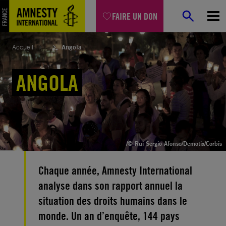
Aller
FAIRE UN DON
au
contenu
Accueil
Angola
ANGOLA
/© Rui Sergio Afonso/Demotix/Corbis
Chaque année, Amnesty International
analyse dans son rapport annuel la
situation des droits humains dans le
monde. Un an d’enquête, 144 pays