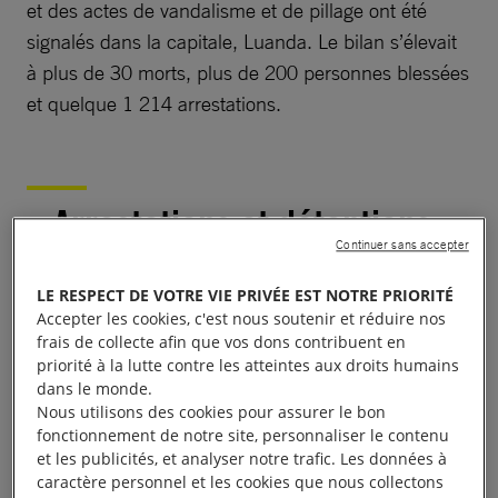
et des actes de vandalisme et de pillage ont été
signalés dans la capitale, Luanda. Le bilan s’élevait
à plus de 30 morts, plus de 200 personnes blessées
et quelque 1 214 arrestations.
Arrestations et détentions
Continuer sans accepter
arbitraires
LE RESPECT DE VOTRE VIE PRIVÉE EST NOTRE PRIORITÉ
Accepter les cookies, c'est nous soutenir et réduire nos
Des syndicalistes, des membres de l’opposition, des
frais de collecte afin que vos dons contribuent en
journalistes, des défenseur·e·s des droits humains et
priorité à la lutte contre les atteintes aux droits humains
dans le monde.
des militant·e·s de la société civile ont été
Nous utilisons des cookies pour assurer le bon
arbitrairement arrêtés et placés en détention.
fonctionnement de notre site, personnaliser le contenu
et les publicités, et analyser notre trafic. Les données à
caractère personnel et les cookies que nous collectons
Le 16 février, lors d’une manifestation pacifique à