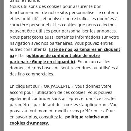
accusées d’avoir publié sur les réseaux sociaux des
dans le monde.
Nous utilisons des cookies pour assurer le bon
propos séditieux et menaçants visant des
fonctionnement de notre site, personnaliser le contenu
personnalités politiques. Une enquête a été ouverte
et les publicités, et analyser notre trafic. Les données à
contre elles au titre de dispositions de la Loi relative
caractère personnel et les cookies que nous collectons
peuvent être utilisés pour personnaliser les annonces.
à la sédition, de la Loi sur les communications et le
Nous partageons aussi certaines informations sur votre
multimédia et du Code pénal. Toujours en octobre,
navigation avec nos partenaires. Vous pouvez entres
une haute cour a jugé que l’universitaire et blogueur
autres consulter la
liste de nos partenaires en cliquant
ici
et la
politique de confidentialité de notre
australien Murray Hunter s’était rendu coupable de
partenaire Google en cliquant ici
. En aucun cas les
diffamation à l’égard de l’autorité de régulation
données de nos bases ne sont revendues ou utilisées à
d’Internet dans des articles critiquant cet organe.
des fins commerciales.
Quelques semaines auparavant, les autorités
En cliquant sur « OK J'ACCEPTE », vous donnez votre
malaisiennes et thaïlandaises l’avaient arrêté en
accord pour l'utilisation de ces cookies. Vous pouvez
Thaïlande, où il résidait et où il devait être jugé dans
également continuer sans accepter, et dans ce cas, les
paramètres par défaut des cookies s'appliqueront. Vous
le cadre d’un procès pénal prévu en 2026.
pouvez à tout moment modifier vos préférences. Pour
en savoir plus, consultez la
politique relative aux
Le militant Fahmi Reza a été arrêté en décembre. Il
cookies d’Amnesty.
était sous le coup d’une enquête au titre de la Loi