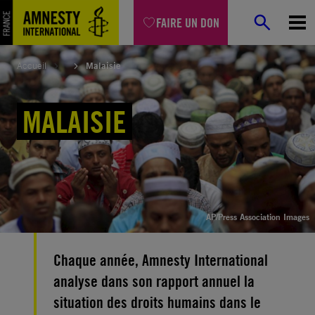
Aller
FAIRE UN DON
au
contenu
Accueil
Malaisie
MALAISIE
AP/Press Association Images
Chaque année, Amnesty International
analyse dans son rapport annuel la
situation des droits humains dans le