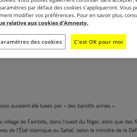
Niger et le départ immédiat de son personnel expatrié.
 paramètres par défaut des cookies s'appliqueront. Vous 
ent modifier vos préférences. Pour en savoir plus, consu
 Constitution et introduit des dispositions allant à l’enco
que relative aux cookies d’Amnesty.
a été officiellement investi en tant que président de la R
 En septembre, l’Alliance des États du Sahel a annoncé son 
Paramètres des cookies
C'est OK pour moi
ve à la mobilisation de la population pour la défense du p
Dosso auraient été tuées par « des bandits armés ».
village de Fambita, dans l’ouest du Niger, alors que des f
res de l’État islamique au Sahel, selon le ministre de la Dé