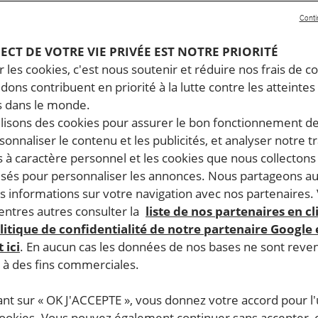
 Amnesty International analyse dans son rapport annu
Conti
es droits humains dans le monde. Un an d’enquête, 144
 Voici ce qu’il faut savoir sur les droits humains au Nig
PECT DE VOTRE VIE PRIVÉE EST NOTRE PRIORITÉ
 les cookies, c'est nous soutenir et réduire nos frais de co
dons contribuent en priorité à la lutte contre les atteintes
 dans le monde.
 illégaux. Les autorités ont continué à réprimer les droit
ilisons des cookies pour assurer le bon fonctionnement d
ts humains et des personnalités de l’opposition, parmi lesqu
rsonnaliser le contenu et les publicités, et analyser notre tr
 et où il se trouvait. À l’issue de consultations nationales
 à caractère personnel et les cookies que nous collecton
e à l’afflux de personnes migrantes expulsées par l’Algéri
lisés pour personnaliser les annonces. Nous partageons au
s informations sur votre navigation avec nos partenaires.
ntres autres consulter la
liste de nos partenaires en cl
litique de confidentialité de notre partenaire Google
 ici
. En aucun cas les données de nos bases ne sont rev
s à des fins commerciales.
ant sur « OK J'ACCEPTE », vous donnez votre accord pour l'u
le Burkina Faso et le Mali, membres de l’Alliance des États
cookies. Vous pouvez également continuer sans accepter, 