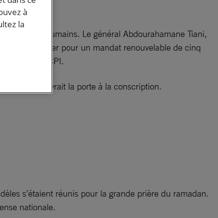
pouvez à
ltez la
ntre des droits humains. Le général Abdourahamane Tiani,
épublique du Niger pour un mandat renouvelable de cinq
retrait de la CPI.
ays, qui ouvrait la porte à la conscription.
idèles s’étaient réunis pour la grande prière du ramadan.
fense nationale.