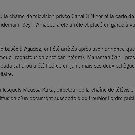
 la chaîne de télévision privée Canal 3 Niger et la carte d
emain, Seyni Amadou a été arrêté et placé en garde à vue. 
io basée à Agadez, ont été arrêtés après avoir annoncé que l
hmoud (rédacteur en chef par intérim), Mahaman Sani (prés
aouda Jaharou a été libérée en juin, mais ses deux collègues
itaire.
i lesquels Moussa Kaka, directeur de la chaîne de télévision
iffusion d’un document susceptible de troubler l’ordre publi