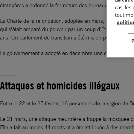
étrangères a ordonné la fermeture des bureaux du CICR au 
cas, les
tout mom
La Charte de la refondation, adoptée en mars, a remplacé la
politi
qui s’était emparé du pouvoir par un coup d’État en 2023, 
ans. Un parlement de transition a été mis en place en juin.
Le gouvernement a adopté en décembre une ordonnance relati
Attaques et homicides illégaux
Entre le 22 et le 25 février, 16 personnes de la région de 
Le 21 mars, une attaque meurtrière a frappé la mosquée du 
Elle a fait au moins 44 morts et a été attribuée à des memb