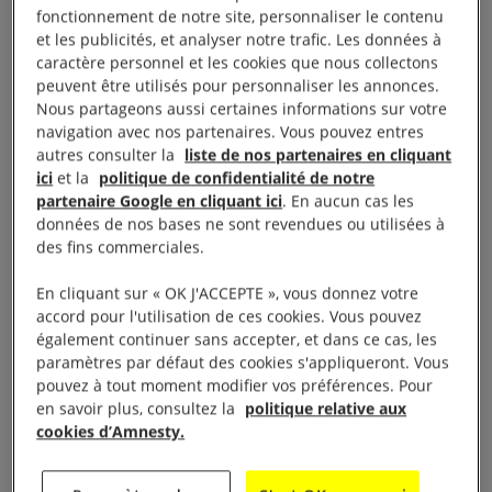
fonctionnement de notre site, personnaliser le contenu
contrats avec les États-Unis, dont un contrat de
et les publicités, et analyser notre trafic. Les données à
vente d’armes d’un montant de 142 milliards de
caractère personnel et les cookies que nous collectons
dollars.
peuvent être utilisés pour personnaliser les annonces.
Nous partageons aussi certaines informations sur votre
navigation avec nos partenaires. Vous pouvez entres
autres consulter la
liste de nos partenaires en cliquant
ici
et la
politique de confidentialité de notre
Peine de mort
partenaire Google en cliquant ici
. En aucun cas les
données de nos bases ne sont revendues ou utilisées à
des fins commerciales.
Le nombre d’exécutions n’avait jamais été aussi
En cliquant sur « OK J'ACCEPTE », vous donnez votre
élevé. Des personnes ont été exécutées pour un
accord pour l'utilisation de ces cookies. Vous pouvez
vaste éventail d’infractions, en particulier des
également continuer sans accepter, et dans ce cas, les
infractions à la législation sur les stupéfiants, ainsi
paramètres par défaut des cookies s'appliqueront. Vous
pouvez à tout moment modifier vos préférences. Pour
que des infractions liées au « terrorisme ».
en savoir plus, consultez la
politique relative aux
cookies d’Amnesty.
Comme les années précédentes, la plupart des
personnes exécutées pour des infractions à la