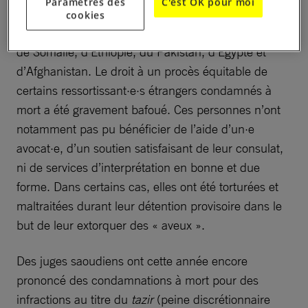
Paramètres des
C'est OK pour moi
législation sur les stupéfiants étaient de nationalité
cookies
étrangère ; elles provenaient plus particulièrement
de Somalie, d’Éthiopie, du Pakistan, d’Égypte et
d’Afghanistan. Le droit à un procès équitable de
certains ressortissant·e·s étrangers condamnés à
mort a été gravement bafoué. Ces personnes n’ont
notamment pas pu bénéficier de l’aide d’un·e
avocat·e, d’un soutien satisfaisant de leur consulat,
ni de services d’interprétation en bonne et due
forme. Dans certains cas, elles ont été torturées et
maltraitées durant leur détention provisoire dans le
but de leur extorquer des « aveux ».
Des juges saoudiens ont cette année encore
prononcé des condamnations à mort pour des
infractions au titre du
tazir
(peine discrétionnaire