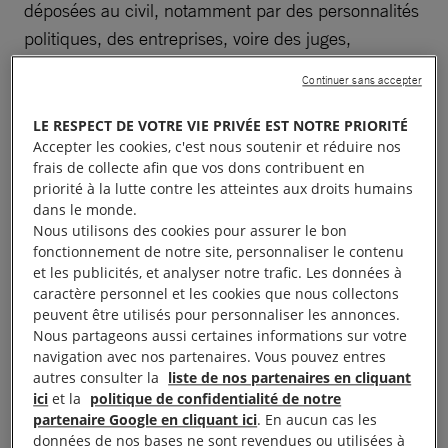
déposées au civil, notamment par des personnalités
politiques, des entreprises, voire des juges,
représentaient l’immense majorité des actions en
Continuer sans accepter
justice intentées contre des journalistes.
LE RESPECT DE VOTRE VIE PRIVÉE EST NOTRE PRIORITÉ
Des journalistes travaillant sur la corruption,
Accepter les cookies, c'est nous soutenir et réduire nos
frais de collecte afin que vos dons contribuent en
l’environnement ou les affaires publiques ont
priorité à la lutte contre les atteintes aux droits humains
également fait l’objet d’attaques physiques, de
dans le monde.
harcèlement et de violences en ligne, y compris de
Nous utilisons des cookies pour assurer le bon
fonctionnement de notre site, personnaliser le contenu
la part de hauts responsables du gouvernement.
et les publicités, et analyser notre trafic. Les données à
Selon l’ONG Media Freedom Rapid Response,
caractère personnel et les cookies que nous collectons
l’environnement hostile, le manque de protection et
peuvent être utilisés pour personnaliser les annonces.
Nous partageons aussi certaines informations sur votre
la précarité des conditions de travail, associés à
navigation avec nos partenaires. Vous pouvez entres
d’importantes pressions politiques et financières
autres consulter la
liste de nos partenaires en cliquant
exercées sur les médias, restreignaient
ici
et la
politique de confidentialité de notre
partenaire Google en cliquant ici
. En aucun cas les
considérablement la liberté de la presse et le droit à
données de nos bases ne sont revendues ou utilisées à