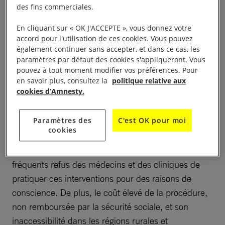
l’information.
des fins commerciales.
En cliquant sur « OK J'ACCEPTE », vous donnez votre
accord pour l'utilisation de ces cookies. Vous pouvez
également continuer sans accepter, et dans ce cas, les
Droits sexuels et
paramètres par défaut des cookies s'appliqueront. Vous
pouvez à tout moment modifier vos préférences. Pour
reproductifs
en savoir plus, consultez la
politique relative aux
cookies d’Amnesty.
L’accès à l’avortement demeurait très restreint en
Paramètres des
C'est OK pour moi
raison de l’incapacité des autorités à garantir la
cookies
disponibilité des services d’interruption de
grossesse, dans un contexte marqué par de
fréquents refus des médecins et des cliniques de
pratiquer ces interventions pour des raisons de
conscience. De plus, le coût élevé de la procédure,
non remboursée par la sécurité sociale, et son
inaccessibilité dans les régions rurales et