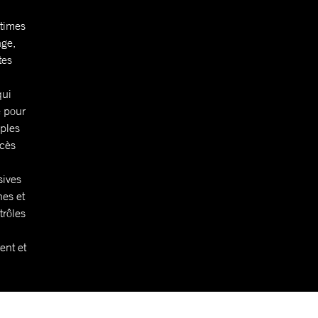
ctimes
age,
tes
qui
e pour
ples
ccès
sives
nes et
trôles
ent et