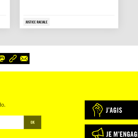
JUSTICE RACIALE
do.
J’AGIS
OK
JE M’ENGAG