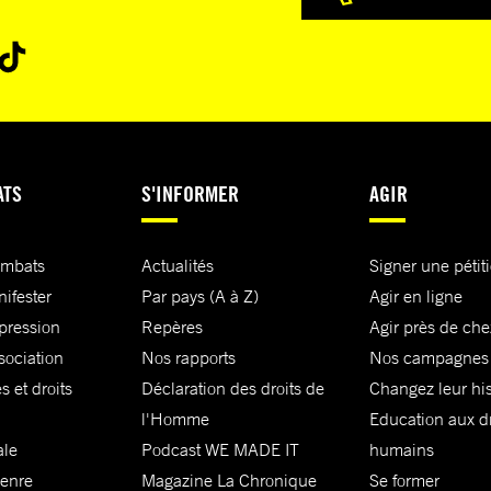
ATS
S'INFORMER
AGIR
ombats
Actualités
Signer une pétit
nifester
Par pays (A à Z)
Agir en ligne
xpression
Repères
Agir près de che
sociation
Nos rapports
Nos campagnes
s et droits
Déclaration des droits de
Changez leur his
l'Homme
Education aux dr
ale
Podcast WE MADE IT
humains
genre
Magazine La Chronique
Se former