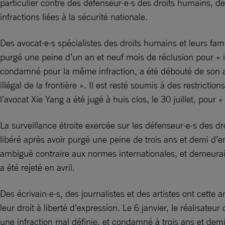
particulier contre des défenseur·e·s des droits humains, d
infractions liées à la sécurité nationale.
Des avocat·e·s spécialistes des droits humains et leurs fam
purgé une peine d’un an et neuf mois de réclusion pour « i
condamné pour la même infraction, a été débouté de son a
illégal de la frontière ». Il est resté soumis à des restricti
l’avocat Xie Yang a été jugé à huis clos, le 30 juillet, pour «
La surveillance étroite exercée sur les défenseur·e·s des dr
libéré après avoir purgé une peine de trois ans et demi d’e
ambiguë contraire aux normes internationales, et demeurait
a été rejeté en avril.
Des écrivain·e·s, des journalistes et des artistes ont cette 
leur droit à liberté d’expression. Le 6 janvier, le réalisate
une infraction mal définie, et condamné à trois ans et d