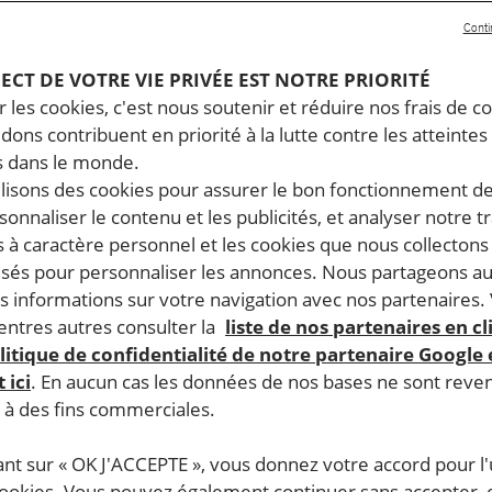
 Amnesty International analyse dans son rapport annu
Conti
es droits humains dans le monde. Un an d’enquête, 144
 Voici ce qu’il faut savoir sur les droits humains en Ch
PECT DE VOTRE VIE PRIVÉE EST NOTRE PRIORITÉ
 les cookies, c'est nous soutenir et réduire nos frais de co
dons contribuent en priorité à la lutte contre les atteintes
 dans le monde.
nformation et le débat public et ont continué de réprimer la 
ilisons des cookies pour assurer le bon fonctionnement d
objet d’une surveillance, ont été la cible d’opérations policiè
rsonnaliser le contenu et les publicités, et analyser notre tr
stes ainsi que d’autres membres de la société civile ont cet
 à caractère personnel et les cookies que nous collecton
 formulées dans des termes vagues. Ces groupes ont également
lisés pour personnaliser les annonces. Nous partageons au
n faveur de l’égalité des genres et restreint la liberté d’e
s informations sur votre navigation avec nos partenaires.
urs appliquée dans le pays. La capacité de production d’é
ntres autres consulter la
liste de nos partenaires en cl
litique de confidentialité de notre partenaire Google
 aussi poursuivi sa hausse. Les groupes ethniques, notamme
 ici
. En aucun cas les données de nos bases ne sont rev
 administratives spéciales de Hong Kong et de Macao, la légis
s à des fins commerciales.
ant sur « OK J'ACCEPTE », vous donnez votre accord pour l'u
cookies. Vous pouvez également continuer sans accepter, 