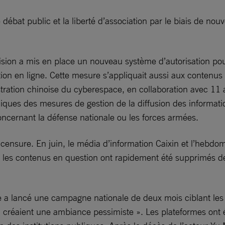
 le débat public et la liberté d’association par le biais de n
élévision a mis en place un nouveau système d’autorisation po
ion en ligne. Cette mesure s’appliquait aussi aux contenus
ration chinoise du cyberespace, en collaboration avec 11 a
liques des mesures de gestion de la diffusion des information
concernant la défense nationale ou les forces armées.
la censure. En juin, le média d’information Caixin et l’hebd
les contenus en question ont rapidement été supprimés des 
 a lancé une campagne nationale de deux mois ciblant les 
ou « créaient une ambiance pessimiste ». Les plateformes on