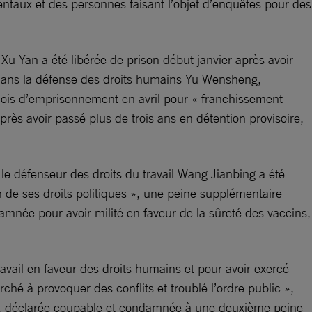
entaux et des personnes faisant l’objet d’enquêtes pour des
 Xu Yan a été libérée de prison début janvier après avoir
é dans la défense des droits humains Yu Wensheng,
mois d’emprisonnement en avril pour « franchissement
 Après avoir passé plus de trois ans en détention provisoire,
, le défenseur des droits du travail Wang Jianbing a été
n de ses droits politiques », une peine supplémentaire
amnée pour avoir milité en faveur de la sûreté des vaccins,
travail en faveur des droits humains et pour avoir exercé
rché à provoquer des conflits et troublé l’ordre public »,
ée, déclarée coupable et condamnée à une deuxième peine