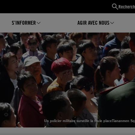
Recherch
S’INFORMER
AGIR AVEC NOUS
Un policier militaire surveille la foule placeTiananmen Sq