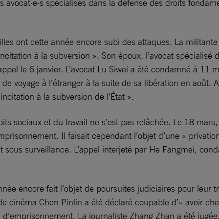
es avocat·e·s spécialisés dans la défense des droits fondam
illes ont cette année encore subi des attaques. La militante
ncitation à la subversion ». Son époux, l’avocat spécialis
ppel le 6 janvier. L’avocat Lu Siwei a été condamné à 11 
ons de voyage à l’étranger à la suite de sa libération en août.
 incitation à la subversion de l’État ».
oits sociaux et du travail ne s’est pas relâchée. Le 18 mars
mprisonnement. Il faisait cependant l’objet d’une « privatio
 sous surveillance. L’appel interjeté par He Fangmei, cond
année encore fait l’objet de poursuites judiciaires pour leur 
ur de cinéma Chen Pinlin a été déclaré coupable d’« avoir che
emi d’emprisonnement. La journaliste Zhang Zhan a été jug