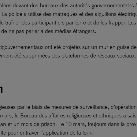
mblées devant des bureaux des autorités gouvernementales 
 La police a utilisé des matraques et des aiguillons électri
de traîner des participant·e·s par terre et de les frapper. Le
e de ne pas parler à des médias étrangers.
tigouvernementaux ont été projetés sur un mur en guise de
idement été supprimées des plateformes de réseaux sociaux.
n
ligieuses par le biais de mesures de surveillance, d’opération
 5 mars, le Bureau des affaires religieuses et ethniques a sa
n et un mois de prison. Le 10 mars, toujours dans la provi
e pour entraver l’application de la loi ».