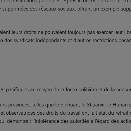
ion des institutions publiques. Après le décès de l’acteur Y
été supprimées des réseaux sociaux, offrant un exemple sup
daient leurs droits ne pouvaient toujours pas exercer leur l
ante des syndicats indépendants et d’autres restrictions pesan
s pacifiques au moyen de la force policière et de la censur
sieurs provinces, telles que le Sichuan, le Shaanxi, le Huna
 observatrices des droits du travail ont fait état du retrait
ui démontrait l’intolérance des autorités à l’égard des actio