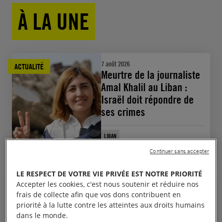
À LA UNE
7 août 2026
ACTUALITÉ
Meurtre de la journaliste
Amal Khalil au Liban :
Israël doit répondre de
ses crimes
LIBAN
RESPECT DU DROIT INTERNATIONAL HUMANITAIRE
Continuer sans accepter
Voir toutes les actualités
LE RESPECT DE VOTRE VIE PRIVÉE EST NOTRE PRIORITÉ
Accepter les cookies, c'est nous soutenir et réduire nos
18 juin 2026
REPÈRE
frais de collecte afin que vos dons contribuent en
Que va changer le
priorité à la lutte contre les atteintes aux droits humains
nouveau pacte européen
dans le monde.