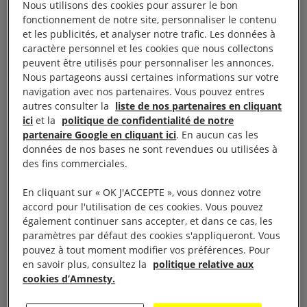
Nous utilisons des cookies pour assurer le bon
sur la migration et l'asile
fonctionnement de notre site, personnaliser le contenu
?
et les publicités, et analyser notre trafic. Les données à
caractère personnel et les cookies que nous collectons
peuvent être utilisés pour personnaliser les annonces.
DÉCRYPTAGE
RÉFUGIÉS ET MIGRANTS
Nous partageons aussi certaines informations sur votre
navigation avec nos partenaires. Vous pouvez entres
Voir tous les repères
autres consulter la
liste de nos partenaires en cliquant
ici
et la
politique de confidentialité de notre
partenaire Google en cliquant ici
. En aucun cas les
30 octobre 2025
DOSSIER
République
données de nos bases ne sont revendues ou utilisées à
des fins commerciales.
démocratique du Congo :
un conflit oublié ?
En cliquant sur « OK J'ACCEPTE », vous donnez votre
accord pour l'utilisation de ces cookies. Vous pouvez
RÉPUBLIQUE DÉMOCRATIQUE DU CONGO
également continuer sans accepter, et dans ce cas, les
paramètres par défaut des cookies s'appliqueront. Vous
JUSTICE DE GENRE
pouvez à tout moment modifier vos préférences. Pour
RESPECT DU DROIT INTERNATIONAL HUMANITAIRE
en savoir plus, consultez la
politique relative aux
cookies d’Amnesty.
Voir tous les dossiers