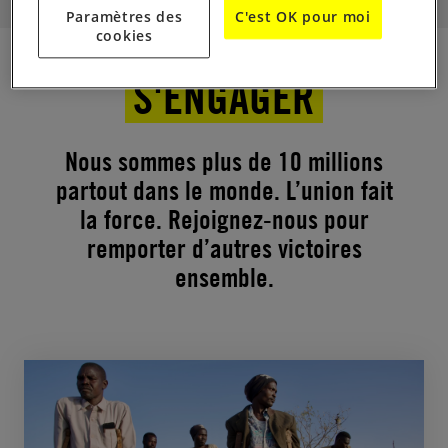
Paramètres des
C'est OK pour moi
cookies
S'ENGAGER
Nous sommes plus de 10 millions
partout dans le monde. L’union fait
la force. Rejoignez-nous pour
remporter d’autres victoires
ensemble.