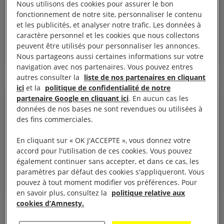
Nous utilisons des cookies pour assurer le bon
sur la migration et l'asile
fonctionnement de notre site, personnaliser le contenu
?
et les publicités, et analyser notre trafic. Les données à
caractère personnel et les cookies que nous collectons
peuvent être utilisés pour personnaliser les annonces.
DÉCRYPTAGE
RÉFUGIÉS ET MIGRANTS
Nous partageons aussi certaines informations sur votre
navigation avec nos partenaires. Vous pouvez entres
Voir tous les repères
autres consulter la
liste de nos partenaires en cliquant
ici
et la
politique de confidentialité de notre
partenaire Google en cliquant ici
. En aucun cas les
30 octobre 2025
DOSSIER
République
données de nos bases ne sont revendues ou utilisées à
des fins commerciales.
démocratique du Congo :
un conflit oublié ?
En cliquant sur « OK J'ACCEPTE », vous donnez votre
accord pour l'utilisation de ces cookies. Vous pouvez
RÉPUBLIQUE DÉMOCRATIQUE DU CONGO
également continuer sans accepter, et dans ce cas, les
paramètres par défaut des cookies s'appliqueront. Vous
JUSTICE DE GENRE
pouvez à tout moment modifier vos préférences. Pour
RESPECT DU DROIT INTERNATIONAL HUMANITAIRE
en savoir plus, consultez la
politique relative aux
cookies d’Amnesty.
Voir tous les dossiers