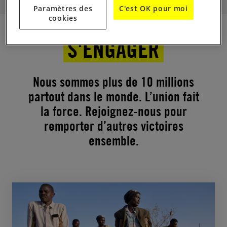
Paramètres des
C'est OK pour moi
cookies
S'ENGAGER
Nous sommes plus de 10 millions
partout dans le monde. L’union fait
la force. Rejoignez-nous pour
remporter d’autres victoires
ensemble.