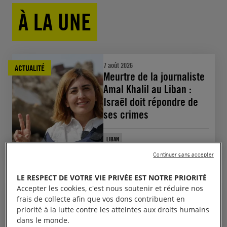
À LA UNE
7 août 2026
ACTUALITÉ
Meurtre de la journaliste
Amal Khalil au Liban :
Israël doit répondre de
ses crimes
LIBAN
RESPECT DU DROIT INTERNATIONAL HUMANITAIRE
Continuer sans accepter
Voir toutes les actualités
LE RESPECT DE VOTRE VIE PRIVÉE EST NOTRE PRIORITÉ
Accepter les cookies, c'est nous soutenir et réduire nos
18 juin 2026
REPÈRE
frais de collecte afin que vos dons contribuent en
Que va changer le
priorité à la lutte contre les atteintes aux droits humains
nouveau pacte européen
dans le monde.