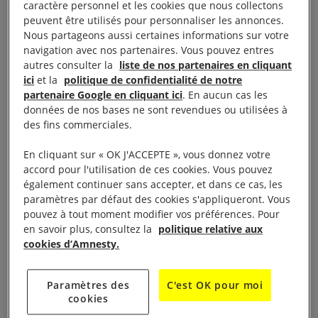
caractère personnel et les cookies que nous collectons
leurs familles restent sans aucune nouvelle de leurs
peuvent être utilisés pour personnaliser les annonces.
proches. Les prisonniers y sont maintenus en
Nous partageons aussi certaines informations sur votre
isolement prolongé dans des conditions inhumaines
navigation avec nos partenaires. Vous pouvez entres
autres consulter la
liste de nos partenaires en cliquant
et dégradantes, sans qu’aucune charge ne soit
ici
et la
politique de confidentialité de notre
retenue contre eux, sans procès équitables et
partenaire Google en cliquant ici
. En aucun cas les
soumis à des interrogatoires utilisant le plus souvent
données de nos bases ne sont revendues ou utilisées à
des fins commerciales.
des techniques assimilables à de la torture. Les
suicides, les morts, les grèves de la faim se
En cliquant sur « OK J'ACCEPTE », vous donnez votre
multiplient alors.
accord pour l'utilisation de ces cookies. Vous pouvez
également continuer sans accepter, et dans ce cas, les
paramètres par défaut des cookies s'appliqueront. Vous
Guantánamo s’est très vite érigée en zone de non
pouvez à tout moment modifier vos préférences. Pour
droit. Tous les détenus ont subi des mauvais
en savoir plus, consultez la
politique relative aux
traitements ou des tortures (privation de sommeil,
cookies d’Amnesty.
simulation de noyage, exposition à des températures
extrêmes…). Les techniques d’interrogatoire et les
Paramètres des
C'est OK pour moi
cookies
conditions de détention des prisonniers aux mains