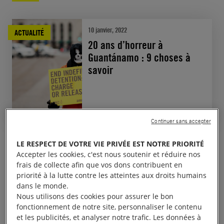
10 janvier, 2022
ACTUALITÉ
20 ans d’horreur à
Guantánamo : 9 choses à
savoir
Continuer sans accepter
LE RESPECT DE VOTRE VIE PRIVÉE EST NOTRE PRIORITÉ
Accepter les cookies, c'est nous soutenir et réduire nos
Les conditions de
frais de collecte afin que vos dons contribuent en
priorité à la lutte contre les atteintes aux droits humains
détention
dans le monde.
Nous utilisons des cookies pour assurer le bon
fonctionnement de notre site, personnaliser le contenu
Les détenus sont coupés de tout contact extérieur et
et les publicités, et analyser notre trafic. Les données à