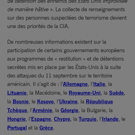
de détention des ennemis des Etats Unis improvisée
de manière hâtive »
. La collecte de renseignements
sur des personnes suspectées de terrorisme devient
une des priorités de la CIA.
De nombreuses informations existent sur la
participation de certains gouvernements européens
aux programmes de « restitution » et de détentions
secrètes mis en place par les États-Unis à la suite
des attaques du 11 septembre sur le territoire
américain. Il s’agit de : l’
Allemagne
, l’
Italie
, la
Lituanie
, la Macédoine, le
Royaume-Uni
, la
Suède
,
la
Bosnie
, le
Kosovo
, l’
Ukraine
, la
République
Tchèque
, l’
Arménie
, la
Géorgie
, la Bulgarie, la
Hongrie
, l’
Espagne
,
Chypre
, la
Turquie
, l’
Irlande
, le
Portugal
et la
Grèce
.