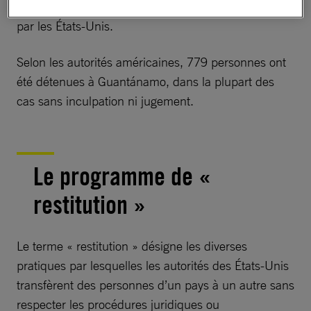
de la CIA restent classées hautement confidentiels
par les États-Unis.
Selon les autorités américaines, 779 personnes ont
été détenues à Guantánamo, dans la plupart des
cas sans inculpation ni jugement.
Le programme de «
restitution »
Le terme « restitution » désigne les diverses
pratiques par lesquelles les autorités des États-Unis
transfèrent des personnes d’un pays à un autre sans
respecter les procédures juridiques ou