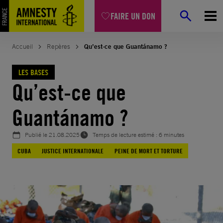
Aller
FAIRE UN DON
au
contenu
Accueil
Repères
Qu’est-ce que Guantánamo ?
LES BASES
Qu’est-ce que
Guantánamo ?
Publié le
21.08.2025
Temps de lecture estimé : 6 minutes
CUBA
JUSTICE INTERNATIONALE
PEINE DE MORT ET TORTURE