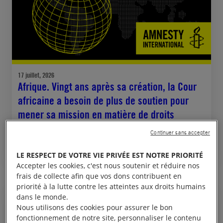
17 juillet, 2026
Afrique. Vingt ans après sa création, la Cour
africaine a besoin de plus de soutien pour
mener sa mission en matière de droits
humains sur le continent
Continuer sans accepter
JUSTICE INTERNATIONALE
LE RESPECT DE VOTRE VIE PRIVÉE EST NOTRE PRIORITÉ
Accepter les cookies, c'est nous soutenir et réduire nos
frais de collecte afin que vos dons contribuent en
priorité à la lutte contre les atteintes aux droits humains
dans le monde.
COMMUNIQUÉ DE PRESSE
Nous utilisons des cookies pour assurer le bon
fonctionnement de notre site, personnaliser le contenu