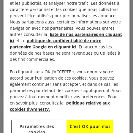
et les publicités, et analyser notre trafic. Les données à
caractère personnel et les cookies que nous collectons
peuvent être utilisés pour personnaliser les annonces.
Nous partageons aussi certaines informations sur votre
navigation avec nos partenaires. Vous pouvez entres
autres consulter la
liste de nos partenaires en cliquant
ici
et la
politique de confidentialité de notre
16 juillet, 2026
partenaire Google en cliquant ici
. En aucun cas les
UE/Israël. Face au refus persistant de l’UE de
données de nos bases ne sont revendues ou utilisées à
suspendre l’accord d’association, les États
des fins commerciales.
membres doivent agir de manière unilatérale
En cliquant sur « OK J'ACCEPTE », vous donnez votre
accord pour l'utilisation de ces cookies. Vous pouvez
également continuer sans accepter, et dans ce cas, les
ISRAËL ET TERRITOIRES PALESTINIENS OCCUPÉS
JUSTICE INTERNATIONALE
paramètres par défaut des cookies s'appliqueront. Vous
pouvez à tout moment modifier vos préférences. Pour
en savoir plus, consultez la
politique relative aux
cookies d’Amnesty.
COMMUNIQUÉ DE PRESSE
Paramètres des
C'est OK pour moi
cookies