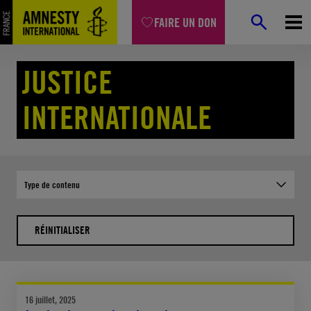
Aller
FAIRE UN DON
au
contenu
Accueil
Combats
Justice internationale
JUSTICE
INTERNATIONALE
Type de contenu
RÉINITIALISER
16 juillet, 2025