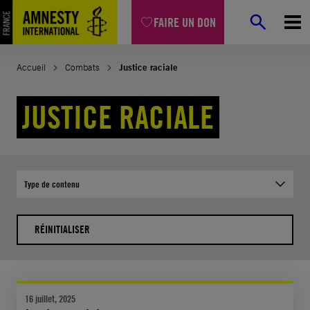
Aller
FAIRE UN DON
au
contenu
Accueil
Combats
Justice raciale
JUSTICE RACIALE
Type de contenu
RÉINITIALISER
16 juillet, 2025