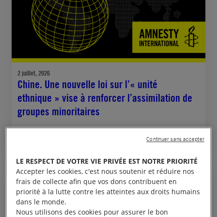
2 juillet, 2026
Chine. Une nouvelle loi sur l’« unité
ethnique » vise à renforcer l’assimilation de
groupes minoritaires
Continuer sans accepter
CHINE
JUSTICE RACIALE
LE RESPECT DE VOTRE VIE PRIVÉE EST NOTRE PRIORITÉ
Accepter les cookies, c'est nous soutenir et réduire nos
frais de collecte afin que vos dons contribuent en
priorité à la lutte contre les atteintes aux droits humains
COMMUNIQUÉ DE PRESSE
dans le monde.
Nous utilisons des cookies pour assurer le bon