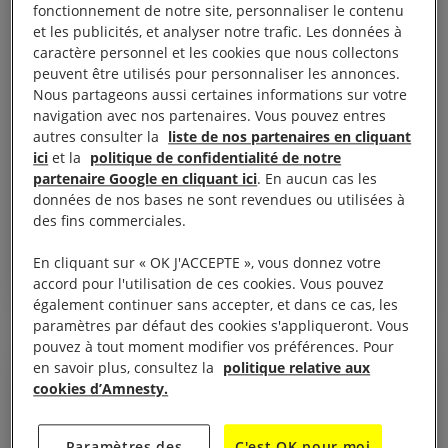
fonctionnement de notre site, personnaliser le contenu
et les publicités, et analyser notre trafic. Les données à
caractère personnel et les cookies que nous collectons
peuvent être utilisés pour personnaliser les annonces.
Nous partageons aussi certaines informations sur votre
navigation avec nos partenaires. Vous pouvez entres
autres consulter la
liste de nos partenaires en cliquant
2 juin, 2026
ici
et la
politique de confidentialité de notre
« Ce [problème de] carte de séjour
partenaire Google en cliquant ici
. En aucun cas les
m’enchaîne, seulement la chaîne n’est pas
données de nos bases ne sont revendues ou utilisées à
visible »
des fins commerciales.
En cliquant sur « OK J'ACCEPTE », vous donnez votre
FRANCE
DROITS ÉCONOMIQUES ET SOCIAUX
JUSTICE RACIALE
accord pour l'utilisation de ces cookies. Vous pouvez
également continuer sans accepter, et dans ce cas, les
paramètres par défaut des cookies s'appliqueront. Vous
pouvez à tout moment modifier vos préférences. Pour
en savoir plus, consultez la
politique relative aux
COMMUNIQUÉ DE PRESSE
cookies d’Amnesty.
Paramètres des
C'est OK pour moi