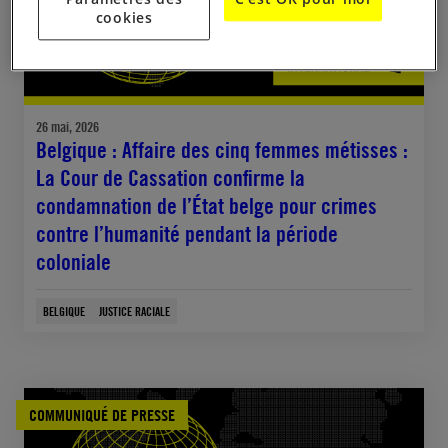
cookies
26 mai, 2026
Belgique : Affaire des cinq femmes métisses :
La Cour de Cassation confirme la
condamnation de l’État belge pour crimes
contre l’humanité pendant la période
coloniale
BELGIQUE
JUSTICE RACIALE
COMMUNIQUÉ DE PRESSE