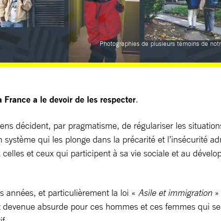
Photographies de plusieurs témoins de notr
la France a le devoir de les respecter
.
ens décident, par pragmatisme, de régulariser les situations
n système qui les plonge dans la précarité et l’insécurité a
x celles et ceux qui participent à sa vie sociale et au dév
es années, et particulièrement la loi «
Asile et immigration
» 
 est devenue absurde pour ces hommes et ces femmes qui se 
if.