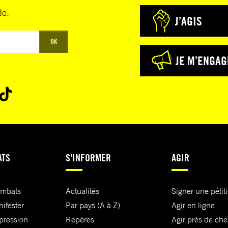
do.
J’AGIS
OK
JE M’ENGAG
ATS
S'INFORMER
AGIR
ombats
Actualités
Signer une pétit
nifester
Par pays (A à Z)
Agir en ligne
xpression
Repères
Agir près de che