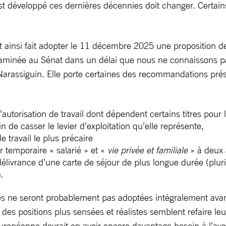
’est développé ces dernières décennies doit changer. Certa
 ainsi fait adopter le 11 décembre 2025 une proposition de 
examinée au Sénat dans un délai que nous ne connaissons pa
 Narassiguin. Elle porte certaines des recommandations pré
torisation de travail dont dépendent certains titres pour l
 de casser le levier d’exploitation qu’elle représente,
e travail le plus précaire
 temporaire « salarié » et «
vie privée et familiale
» à deux 
 délivrance d’une carte de séjour de plus longue durée (plur
.
es ne seront probablement pas adoptées intégralement avant
es positions plus sensées et réalistes semblent refaire leur 
uropéenne devrait en avoir encore davantage besoin à l’aveni