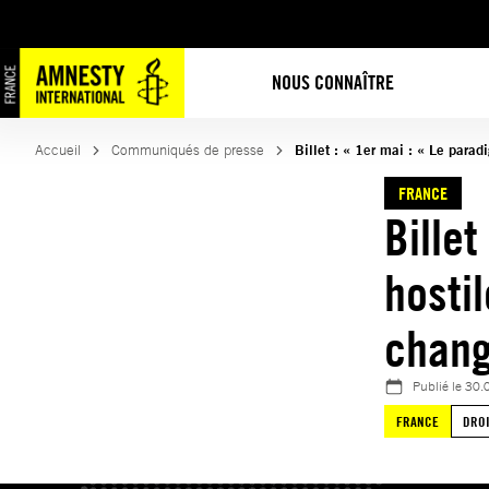
Aller
au
contenu
NOUS CONNAÎTRE
Accueil
Communiqués de presse
Billet : « 1er mai : « Le parad
FRANCE
Billet
hostil
chang
Publié le
30.
FRANCE
DROI