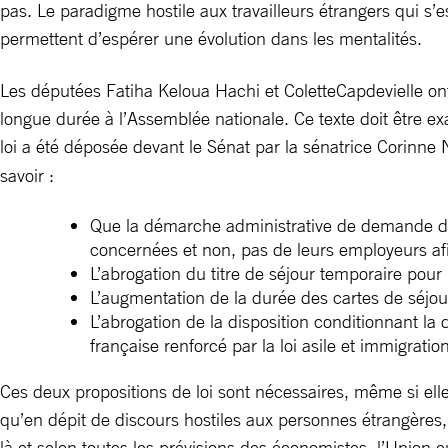
pas. Le paradigme hostile aux travailleurs étrangers qui s
permettent d’espérer une évolution dans les mentalités.
Les députées Fatiha Keloua Hachi et ColetteCapdevielle ont
longue durée à l’Assemblée nationale. Ce texte doit être 
loi a été déposée devant le Sénat par la sénatrice Corinne
savoir :
Que la démarche administrative de demande d’au
concernées et non, pas de leurs employeurs afin
L’abrogation du titre de séjour temporaire pour l
L’augmentation de la durée des cartes de séjour
L’abrogation de la disposition conditionnant la
française renforcé par la loi asile et immigration
Ces deux propositions de loi sont nécessaires, même si ell
qu’en dépit de discours hostiles aux personnes étrangères, d
là et selon toutes les prévisions des économistes, l’Union e