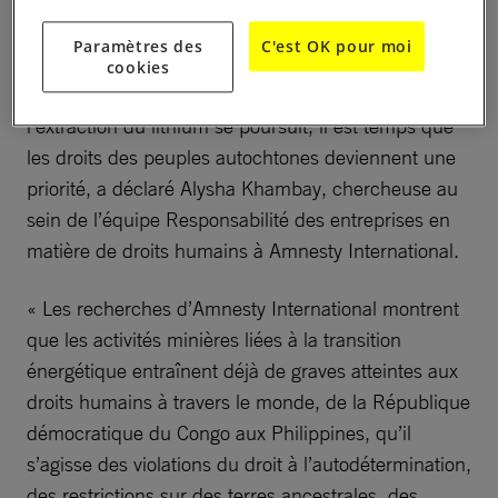
d’extraction au détriment de la protection de
l’environnement et des droits humains. Il favorise les
Paramètres des
C'est OK pour moi
priorités politiques et industrielles plutôt que ce dont
cookies
la société a réellement besoin. Alors que l’essor de
l’extraction du lithium se poursuit, il est temps que
les droits des peuples autochtones deviennent une
priorité, a déclaré Alysha Khambay, chercheuse au
sein de l’équipe Responsabilité des entreprises en
matière de droits humains à Amnesty International.
« Les recherches d’Amnesty International montrent
que les activités minières liées à la transition
énergétique entraînent déjà de graves atteintes aux
droits humains à travers le monde, de la République
démocratique du Congo aux Philippines, qu’il
s’agisse des violations du droit à l’autodétermination,
des restrictions sur des terres ancestrales, des