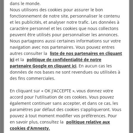
projet de mine de Rhyolite Ridge.
dans le monde.
Nous utilisons des cookies pour assurer le bon
fonctionnement de notre site, personnaliser le contenu
Ce document révèle que les entreprises minières et
et les publicités, et analyser notre trafic. Les données à
les autorités n’ont jamais sollicité ni obtenu le
caractère personnel et les cookies que nous collectons
consentement des populations autochtones pour
peuvent être utilisés pour personnaliser les annonces.
Nous partageons aussi certaines informations sur votre
ces projets qui concernent leurs terres ancestrales,
navigation avec nos partenaires. Vous pouvez entres
et met en évidence un modèle d’activité de
autres consulter la
liste de nos partenaires en cliquant
l’industrie extractive qui fait systématiquement
ici
et la
politique de confidentialité de notre
partenaire Google en cliquant ici
. En aucun cas les
primer la vitesse, la taille et le profit sur le respect
données de nos bases ne sont revendues ou utilisées à
des droits des peuples autochtones et de
des fins commerciales.
l’environnement.
En cliquant sur « OK J'ACCEPTE », vous donnez votre
accord pour l'utilisation de ces cookies. Vous pouvez
« Dans la course aux minerais dits “critiques”, le
également continuer sans accepter, et dans ce cas, les
gouvernement actuel de Donald Trump accélère
paramètres par défaut des cookies s'appliqueront. Vous
pouvez à tout moment modifier vos préférences. Pour
l’attribution de permis miniers tout en affaiblissant
en savoir plus, consultez la
politique relative aux
les contrôles et valide à la hâte des projets
cookies d’Amnesty.