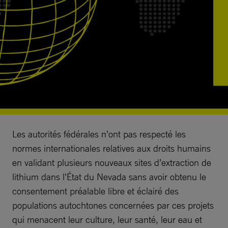
Les autorités fédérales n’ont pas respecté les
normes internationales relatives aux droits humains
en validant plusieurs nouveaux sites d’extraction de
lithium dans l’État du Nevada sans avoir obtenu le
consentement préalable libre et éclairé des
populations autochtones concernées par ces projets
qui menacent leur culture, leur santé, leur eau et