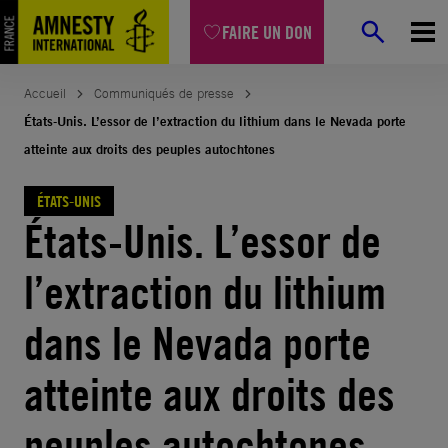
Aller
FAIRE UN DON
au
contenu
Accueil
Communiqués de presse
États-Unis. L’essor de l’extraction du lithium dans le Nevada porte
atteinte aux droits des peuples autochtones
ÉTATS-UNIS
États-Unis. L’essor de
l’extraction du lithium
dans le Nevada porte
atteinte aux droits des
peuples autochtones