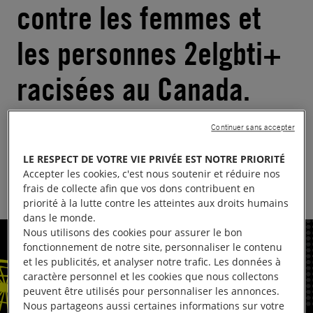
contre les femmes et
les personnes 2elgbti+
racisées au Canada.
Synthèse
Continuer sans accepter
Publié le
06.05.2026
Temps de lecture estimé : 1 minute
LE RESPECT DE VOTRE VIE PRIVÉE EST NOTRE PRIORITÉ
CANADA
JUSTICE DE GENRE
JUSTICE RACIALE
Accepter les cookies, c'est nous soutenir et réduire nos
frais de collecte afin que vos dons contribuent en
priorité à la lutte contre les atteintes aux droits humains
dans le monde.
Nous utilisons des cookies pour assurer le bon
fonctionnement de notre site, personnaliser le contenu
et les publicités, et analyser notre trafic. Les données à
caractère personnel et les cookies que nous collectons
peuvent être utilisés pour personnaliser les annonces.
Nous partageons aussi certaines informations sur votre