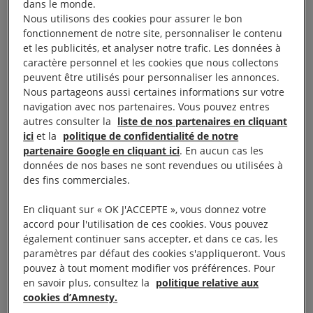
dans le monde.
dévoile aujourd’hui les résultats de deux ans de
Nous utilisons des cookies pour assurer le bon
fonctionnement de notre site, personnaliser le contenu
recherche sur la situation du logement en milieu
et les publicités, et analyser notre trafic. Les données à
autochtone. Le rapport intitulé
Crise du logement en
caractère personnel et les cookies que nous collectons
milieu autochtone au Canada : iniquité et
peuvent être utilisés pour personnaliser les annonces.
Nous partageons aussi certaines informations sur votre
discrimination
. L’exemple de Manawan, fait état
navigation avec nos partenaires. Vous pouvez entres
d’une crise du logement alarmante, qui exige une
autres consulter la
liste de nos partenaires en cliquant
réponse immédiate.
ici
et la
politique de confidentialité de notre
partenaire Google en cliquant ici
. En aucun cas les
données de nos bases ne sont revendues ou utilisées à
Selon les résultats de cette recherche, Amnistie
des fins commerciales.
internationale considère que le droit à un logement
convenable n’est ni respecté ni mis en œuvre.
En cliquant sur « OK J'ACCEPTE », vous donnez votre
accord pour l'utilisation de ces cookies. Vous pouvez
également continuer sans accepter, et dans ce cas, les
« Les histoires de vie des personnes qui habitent à
paramètres par défaut des cookies s'appliqueront. Vous
Manawan montrent que les standards de logement
pouvez à tout moment modifier vos préférences. Pour
en savoir plus, consultez la
politique relative aux
convenable ne sont pas atteints. En outre, les droits
cookies d’Amnesty.
à l’éducation, à la santé, à la vie privée, à la sécurité