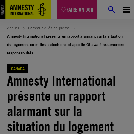
Aller
FAIRE UN DON
au
contenu
Accueil
Communiqués de presse
Amnesty International présente un rapport alarmant sur la situation
du logement en milieu autochtone et appelle Ottawa à assumer ses
responsabilités.
CANADA
Amnesty International
présente un rapport
alarmant sur la
situation du logement